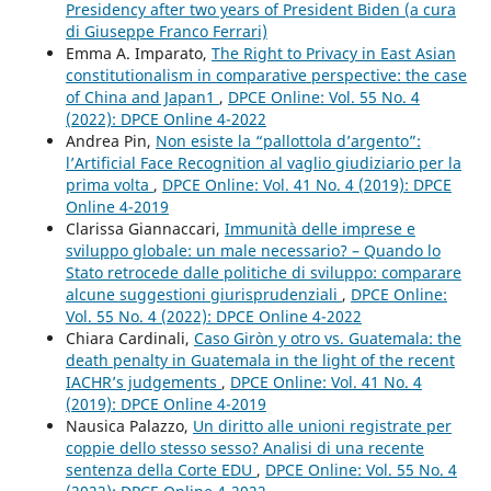
Presidency after two years of President Biden (a cura
di Giuseppe Franco Ferrari)
Emma A. Imparato,
The Right to Privacy in East Asian
constitutionalism in comparative perspective: the case
of China and Japan1
,
DPCE Online: Vol. 55 No. 4
(2022): DPCE Online 4-2022
Andrea Pin,
Non esiste la “pallottola d’argento”:
l’Artificial Face Recognition al vaglio giudiziario per la
prima volta
,
DPCE Online: Vol. 41 No. 4 (2019): DPCE
Online 4-2019
Clarissa Giannaccari,
Immunità delle imprese e
sviluppo globale: un male necessario? – Quando lo
Stato retrocede dalle politiche di sviluppo: comparare
alcune suggestioni giurisprudenziali
,
DPCE Online:
Vol. 55 No. 4 (2022): DPCE Online 4-2022
Chiara Cardinali,
Caso Giròn y otro vs. Guatemala: the
death penalty in Guatemala in the light of the recent
IACHR’s judgements
,
DPCE Online: Vol. 41 No. 4
(2019): DPCE Online 4-2019
Nausica Palazzo,
Un diritto alle unioni registrate per
coppie dello stesso sesso? Analisi di una recente
sentenza della Corte EDU
,
DPCE Online: Vol. 55 No. 4