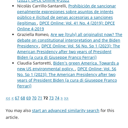
(2022): DPCE Online 4-2022
Nicolás Carrillo-Santarelli,
Prohibición de sancionar
penalmente expresiones sobre asuntos de interés
público e ilicitud de penas accesorias a sanciones
ilegítimas
,
DPCE Online: Vol. 41 No. 4 (2019): DPCE
Online 4-2019
Graziella Romeo,
Are we (truly) all originalist now? The
debate on constitutional interpretation and the Biden
Presidency
,
DPCE Online: Vol. 56 No. Sp 1 (2023): The
American Presidency after two years of President
Biden (a cura di Giuseppe Franco Ferrari)
Claudia Sartoretti,
Biden’s green America. Towards a
new US environmental policy.
,
DPCE Online: Vol. 56
No. Sp 1 (2023): The American Presidency after two
years of President Biden (a cura di Giuseppe Franco
Ferrari)
<<
<
67
68
69
70
71
72
73
74
>
>>
You may also
start an advanced similarity search
for this
article.