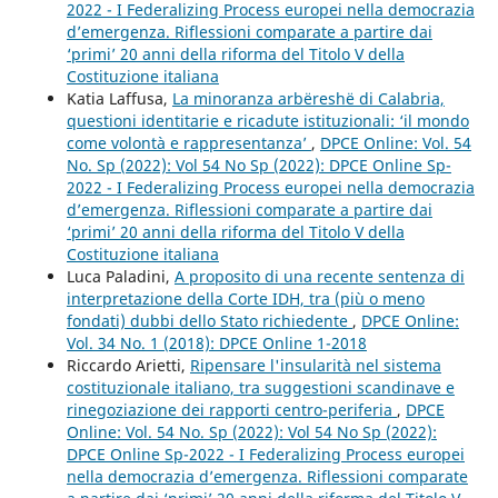
2022 - I Federalizing Process europei nella democrazia
d’emergenza. Riflessioni comparate a partire dai
‘primi’ 20 anni della riforma del Titolo V della
Costituzione italiana
Katia Laffusa,
La minoranza arbëreshë di Calabria,
questioni identitarie e ricadute istituzionali: ‘il mondo
come volontà e rappresentanza’
,
DPCE Online: Vol. 54
No. Sp (2022): Vol 54 No Sp (2022): DPCE Online Sp-
2022 - I Federalizing Process europei nella democrazia
d’emergenza. Riflessioni comparate a partire dai
‘primi’ 20 anni della riforma del Titolo V della
Costituzione italiana
Luca Paladini,
A proposito di una recente sentenza di
interpretazione della Corte IDH, tra (più o meno
fondati) dubbi dello Stato richiedente
,
DPCE Online:
Vol. 34 No. 1 (2018): DPCE Online 1-2018
Riccardo Arietti,
Ripensare l'insularità nel sistema
costituzionale italiano, tra suggestioni scandinave e
rinegoziazione dei rapporti centro-periferia
,
DPCE
Online: Vol. 54 No. Sp (2022): Vol 54 No Sp (2022):
DPCE Online Sp-2022 - I Federalizing Process europei
nella democrazia d’emergenza. Riflessioni comparate