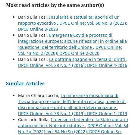
Most read articles by the same author(s)
Dario Elia Tosi,
Insularità e statualità: aporie di un
rapporto evocativo
,
DPCE Online: Vol. 60 No. 3 (2023):
DPCE Online 3-2023
Dario Elia Tosi,
Emergenza Covid e processo di
integrazione europea: alcune riflessioni in ordine alla
‘questione’ del territorio dell’Unione
,
DPCE Online:
Vol. 43 No. 2 (2020): DPCE Online 2-2020
Dario Elia Tosi,
La dottrina spagnola in tema di diritti
,
DPCE Online: Vol. 28 No. 4 (2016): DPCE Online 4-2016
Similar Articles
Maria Chiara Locchi,
La minoranza musulmana di
Tracia tra protezione dell’identità religiosa, divieto di
discriminazioni e diritto all’auto-determinazione
,
DPCE Online: Vol. 38 No. 1 (2019): DPCE Online 1-2019
Giancarlo Rolla,
Il pensiero federale e lo Stato unitario
autonomistico. Note introduttive
,
DPCE Online: Vol. 54
No. Sp (2022): Vol 54 No Sp (2022): DPCE Online Sp-