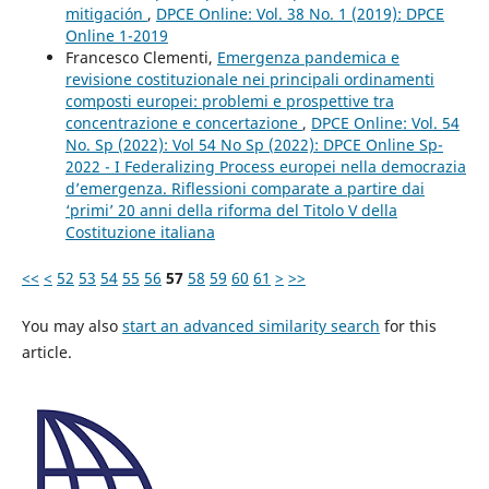
mitigación
,
DPCE Online: Vol. 38 No. 1 (2019): DPCE
Online 1-2019
Francesco Clementi,
Emergenza pandemica e
revisione costituzionale nei principali ordinamenti
composti europei: problemi e prospettive tra
concentrazione e concertazione
,
DPCE Online: Vol. 54
No. Sp (2022): Vol 54 No Sp (2022): DPCE Online Sp-
2022 - I Federalizing Process europei nella democrazia
d’emergenza. Riflessioni comparate a partire dai
‘primi’ 20 anni della riforma del Titolo V della
Costituzione italiana
<<
<
52
53
54
55
56
57
58
59
60
61
>
>>
You may also
start an advanced similarity search
for this
article.