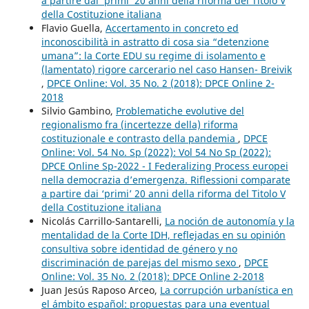
a partire dai ‘primi’ 20 anni della riforma del Titolo V
della Costituzione italiana
Flavio Guella,
Accertamento in concreto ed
inconoscibilità in astratto di cosa sia “detenzione
umana”: la Corte EDU su regime di isolamento e
(lamentato) rigore carcerario nel caso Hansen- Breivik
,
DPCE Online: Vol. 35 No. 2 (2018): DPCE Online 2-
2018
Silvio Gambino,
Problematiche evolutive del
regionalismo fra (incertezze della) riforma
costituzionale e contrasto della pandemia
,
DPCE
Online: Vol. 54 No. Sp (2022): Vol 54 No Sp (2022):
DPCE Online Sp-2022 - I Federalizing Process europei
nella democrazia d’emergenza. Riflessioni comparate
a partire dai ‘primi’ 20 anni della riforma del Titolo V
della Costituzione italiana
Nicolás Carrillo-Santarelli,
La noción de autonomía y la
mentalidad de la Corte IDH, reflejadas en su opinión
consultiva sobre identidad de género y no
discriminación de parejas del mismo sexo
,
DPCE
Online: Vol. 35 No. 2 (2018): DPCE Online 2-2018
Juan Jesús Raposo Arceo,
La corrupción urbanística en
el ámbito español: propuestas para una eventual