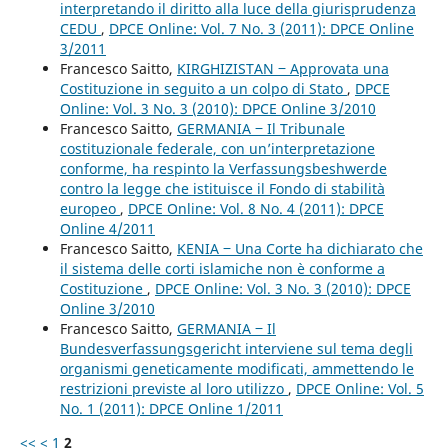
interpretando il diritto alla luce della giurisprudenza
CEDU
,
DPCE Online: Vol. 7 No. 3 (2011): DPCE Online
3/2011
Francesco Saitto,
KIRGHIZISTAN ‒ Approvata una
Costituzione in seguito a un colpo di Stato
,
DPCE
Online: Vol. 3 No. 3 (2010): DPCE Online 3/2010
Francesco Saitto,
GERMANIA ‒ Il Tribunale
costituzionale federale, con un’interpretazione
conforme, ha respinto la Verfassungsbeshwerde
contro la legge che istituisce il Fondo di stabilità
europeo
,
DPCE Online: Vol. 8 No. 4 (2011): DPCE
Online 4/2011
Francesco Saitto,
KENIA ‒ Una Corte ha dichiarato che
il sistema delle corti islamiche non è conforme a
Costituzione
,
DPCE Online: Vol. 3 No. 3 (2010): DPCE
Online 3/2010
Francesco Saitto,
GERMANIA ‒ Il
Bundesverfassungsgericht interviene sul tema degli
organismi geneticamente modificati, ammettendo le
restrizioni previste al loro utilizzo
,
DPCE Online: Vol. 5
No. 1 (2011): DPCE Online 1/2011
<<
<
1
2