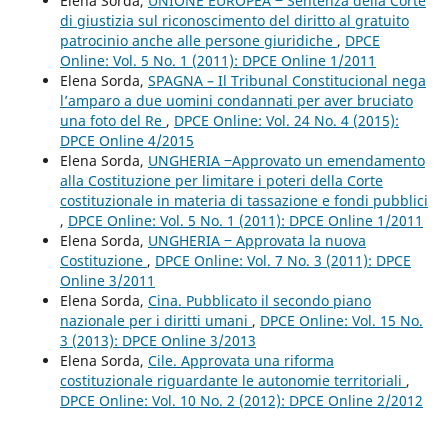
Elena Sorda,
UNIONE EUROPEA ‒ Sentenza della Corte
di giustizia sul riconoscimento del diritto al gratuito
patrocinio anche alle persone giuridiche
,
DPCE
Online: Vol. 5 No. 1 (2011): DPCE Online 1/2011
Elena Sorda,
SPAGNA – Il Tribunal Constitucional nega
l’amparo a due uomini condannati per aver bruciato
una foto del Re
,
DPCE Online: Vol. 24 No. 4 (2015):
DPCE Online 4/2015
Elena Sorda,
UNGHERIA ‒Approvato un emendamento
alla Costituzione per limitare i poteri della Corte
costituzionale in materia di tassazione e fondi pubblici
,
DPCE Online: Vol. 5 No. 1 (2011): DPCE Online 1/2011
Elena Sorda,
UNGHERIA ‒ Approvata la nuova
Costituzione
,
DPCE Online: Vol. 7 No. 3 (2011): DPCE
Online 3/2011
Elena Sorda,
Cina. Pubblicato il secondo piano
nazionale per i diritti umani
,
DPCE Online: Vol. 15 No.
3 (2013): DPCE Online 3/2013
Elena Sorda,
Cile. Approvata una riforma
costituzionale riguardante le autonomie territoriali
,
DPCE Online: Vol. 10 No. 2 (2012): DPCE Online 2/2012