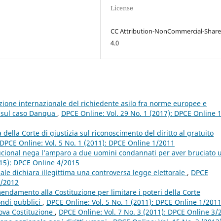
License
CC Attribution-NonCommercial-Share
4.0
tezione internazionale del richiedente asilo fra norme europee e
a sul caso Danqua
,
DPCE Online: Vol. 29 No. 1 (2017): DPCE Online 1
la Corte di giustizia sul riconoscimento del diritto al gratuito
DPCE Online: Vol. 5 No. 1 (2011): DPCE Online 1/2011
ucional nega l’amparo a due uomini condannati per aver bruciato 
015): DPCE Online 4/2015
ale dichiara illegittima una controversa legge elettorale
,
DPCE
2/2012
amento alla Costituzione per limitare i poteri della Corte
ondi pubblici
,
DPCE Online: Vol. 5 No. 1 (2011): DPCE Online 1/201
ova Costituzione
,
DPCE Online: Vol. 7 No. 3 (2011): DPCE Online 3/