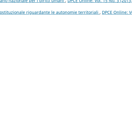
iano nazionale per i diritti umani
,
DPCE Online: Vol. 15 No. 3 (2013)
ostituzionale riguardante le autonomie territoriali
,
DPCE Online: V