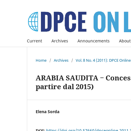
Current
Archives
Announcements
About
Home
/
Archives
/
Vol. 8 No. 4 (2011): DPCE Onlin
ARABIA SAUDITA ‒ Concesso 
partire dal 2015)
Elena Sorda
DOI:
https://doi.org/10.57660/dpceonline.2011.