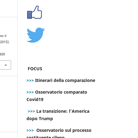
o il
 2015).
309
FOCUS
>>>
Itinerari della comparazione
>>>
Osservatorio comparato
Covid19
>>>
La transizione: l’America
dopo Trump
>>>
Osservatorio sul processo
costituente cileno