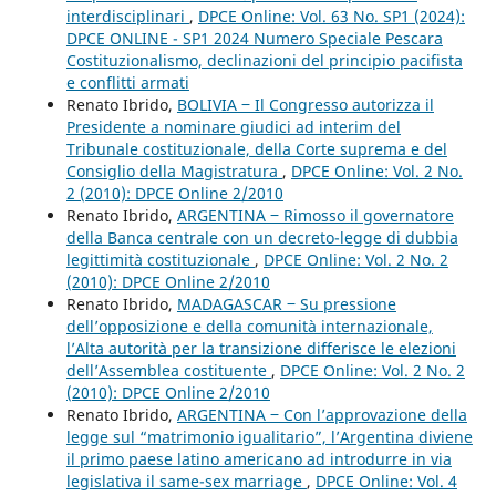
interdisciplinari
,
DPCE Online: Vol. 63 No. SP1 (2024):
DPCE ONLINE - SP1 2024 Numero Speciale Pescara
Costituzionalismo, declinazioni del principio pacifista
e conflitti armati
Renato Ibrido,
BOLIVIA ‒ Il Congresso autorizza il
Presidente a nominare giudici ad interim del
Tribunale costituzionale, della Corte suprema e del
Consiglio della Magistratura
,
DPCE Online: Vol. 2 No.
2 (2010): DPCE Online 2/2010
Renato Ibrido,
ARGENTINA ‒ Rimosso il governatore
della Banca centrale con un decreto-legge di dubbia
legittimità costituzionale
,
DPCE Online: Vol. 2 No. 2
(2010): DPCE Online 2/2010
Renato Ibrido,
MADAGASCAR ‒ Su pressione
dell’opposizione e della comunità internazionale,
l’Alta autorità per la transizione differisce le elezioni
dell’Assemblea costituente
,
DPCE Online: Vol. 2 No. 2
(2010): DPCE Online 2/2010
Renato Ibrido,
ARGENTINA ‒ Con l’approvazione della
legge sul “matrimonio igualitario”, l’Argentina diviene
il primo paese latino americano ad introdurre in via
legislativa il same-sex marriage
,
DPCE Online: Vol. 4