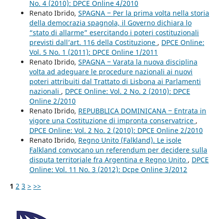
No. 4 (2010): DPCE Online 4/2010
Renato Ibrido,
SPAGNA ‒ Per la prima volta nella storia
della democrazia spagnola, il Governo dichiara lo
“stato di allarme” esercitando i poteri costituzionali
previsti dall’art. 116 della Costituzione
,
DPCE Online:
Vol. 5 No. 1 (2011): DPCE Online 1/2011
Renato Ibrido,
SPAGNA ‒ Varata la nuova disciplina
volta ad adeguare le procedure nazionali ai nuovi
poteri attribuiti dal Trattato di Lisbona ai Parlamenti
nazionali
,
DPCE Online: Vol. 2 No. 2 (2010): DPCE
Online 2/2010
Renato Ibrido,
REPUBBLICA DOMINICANA ‒ Entrata in
vigore una Costituzione di impronta conservatrice
,
DPCE Online: Vol. 2 No. 2 (2010): DPCE Online 2/2010
Renato Ibrido,
Regno Unito (Falkland). Le isole
Falkland convocano un referendum per decidere sulla
disputa territoriale fra Argentina e Regno Unito
,
DPCE
Online: Vol. 11 No. 3 (2012): Dcpe Online 3/2012
1
2
3
>
>>