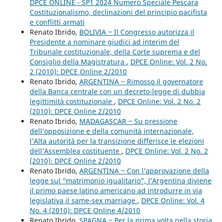
DPCE ONLINE - SP1 2024 Numero Speciale Pescara
Costituzionalismo, declinazioni del principio pacifista
e conflitti armati
Renato Ibrido,
BOLIVIA ‒ Il Congresso autorizza il
Presidente a nominare giudici ad interim del
Tribunale costituzionale, della Corte suprema e del
Consiglio della Magistratura
,
DPCE Online: Vol. 2 No.
2 (2010): DPCE Online 2/2010
Renato Ibrido,
ARGENTINA ‒ Rimosso il governatore
della Banca centrale con un decreto-legge di dubbia
legittimità costituzionale
,
DPCE Online: Vol. 2 No. 2
(2010): DPCE Online 2/2010
Renato Ibrido,
MADAGASCAR ‒ Su pressione
dell’opposizione e della comunità internazionale,
l’Alta autorità per la transizione differisce le elezioni
dell’Assemblea costituente
,
DPCE Online: Vol. 2 No. 2
(2010): DPCE Online 2/2010
Renato Ibrido,
ARGENTINA ‒ Con l’approvazione della
legge sul “matrimonio igualitario”, l’Argentina diviene
il primo paese latino americano ad introdurre in via
legislativa il same-sex marriage
,
DPCE Online: Vol. 4
No. 4 (2010): DPCE Online 4/2010
Renato Ibrido,
SPAGNA ‒ Per la prima volta nella storia