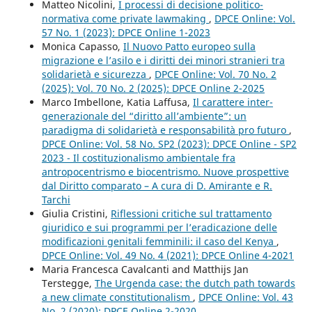
Matteo Nicolini,
I processi di decisione politico-
normativa come private lawmaking
,
DPCE Online: Vol.
57 No. 1 (2023): DPCE Online 1-2023
Monica Capasso,
Il Nuovo Patto europeo sulla
migrazione e l’asilo e i diritti dei minori stranieri tra
solidarietà e sicurezza
,
DPCE Online: Vol. 70 No. 2
(2025): Vol. 70 No. 2 (2025): DPCE Online 2-2025
Marco Imbellone, Katia Laffusa,
Il carattere inter-
generazionale del “diritto all’ambiente”: un
paradigma di solidarietà e responsabilità pro futuro
,
DPCE Online: Vol. 58 No. SP2 (2023): DPCE Online - SP2
2023 - Il costituzionalismo ambientale fra
antropocentrismo e biocentrismo. Nuove prospettive
dal Diritto comparato – A cura di D. Amirante e R.
Tarchi
Giulia Cristini,
Riflessioni critiche sul trattamento
giuridico e sui programmi per l’eradicazione delle
modificazioni genitali femminili: il caso del Kenya
,
DPCE Online: Vol. 49 No. 4 (2021): DPCE Online 4-2021
Maria Francesca Cavalcanti and Matthijs Jan
Terstegge,
The Urgenda case: the dutch path towards
a new climate constitutionalism
,
DPCE Online: Vol. 43
No. 2 (2020): DPCE Online 2-2020