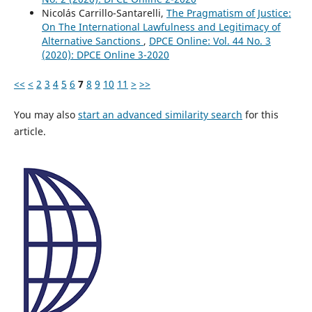
Nicolás Carrillo-Santarelli,
The Pragmatism of Justice:
On The International Lawfulness and Legitimacy of
Alternative Sanctions
,
DPCE Online: Vol. 44 No. 3
(2020): DPCE Online 3-2020
<<
<
2
3
4
5
6
7
8
9
10
11
>
>>
You may also
start an advanced similarity search
for this
article.