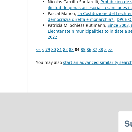
Nicolás Carrillo-Santarelli,
Prohibición de 
ilicitud de penas accesorias a sanciones i
Pascal Mahon,
La Costituzione del Liechten
democrazia diretta e monarchia?
,
DPCE On
Patricia M. Schiess Rütimann,
Since 2003, 
Liechtenstein municipalities to initiate a
2022
<<
<
79
80
81
82
83
84
85
86
87
88
>
>>
You may also
start an advanced similarity searc