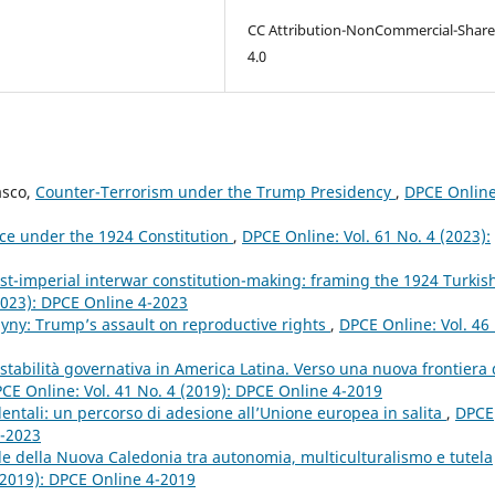
CC Attribution-NonCommercial-Share
4.0
asco,
Counter-Terrorism under the Trump Presidency
,
DPCE Online
oice under the 1924 Constitution
,
DPCE Online: Vol. 61 No. 4 (2023):
st-imperial interwar constitution-making: framing the 1924 Turkis
2023): DPCE Online 4-2023
yny: Trump’s assault on reproductive rights
,
DPCE Online: Vol. 46
instabilità governativa in America Latina. Verso una nuova frontiera 
CE Online: Vol. 41 No. 4 (2019): DPCE Online 4-2019
identali: un percorso di adesione all’Unione europea in salita
,
DPCE
4-2023
ale della Nuova Caledonia tra autonomia, multiculturalismo e tutela
(2019): DPCE Online 4-2019