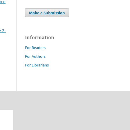
o e
Make a Submission
 2-
Information
For Readers
For Authors
For Librarians