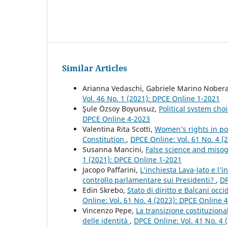
Similar Articles
Arianna Vedaschi, Gabriele Marino Nober
Vol. 46 No. 1 (2021): DPCE Online 1-2021
Şule Özsoy Boyunsuz,
Political system ch
DPCE Online 4-2023
Valentina Rita Scotti,
Women’s rights in po
Constitution
,
DPCE Online: Vol. 61 No. 4 (
Susanna Mancini,
False science and misog
1 (2021): DPCE Online 1-2021
Jacopo Paffarini,
L’inchiesta Lava-Jato e l’
controllo parlamentare sui Presidenti?
,
DP
Edin Skrebo,
Stato di diritto e Balcani occ
Online: Vol. 61 No. 4 (2023): DPCE Online 
Vincenzo Pepe,
La transizione costituzion
delle identità
,
DPCE Online: Vol. 41 No. 4 