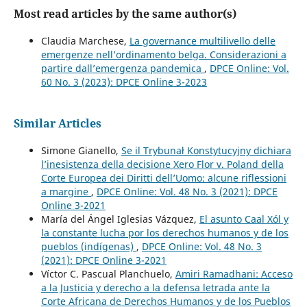
Most read articles by the same author(s)
Claudia Marchese,
La governance multilivello delle
emergenze nell’ordinamento belga. Considerazioni a
partire dall’emergenza pandemica
,
DPCE Online: Vol.
60 No. 3 (2023): DPCE Online 3-2023
Similar Articles
Simone Gianello,
Se il Trybunał Konstytucyjny dichiara
l’inesistenza della decisione Xero Flor v. Poland della
Corte Europea dei Diritti dell’Uomo: alcune riflessioni
a margine
,
DPCE Online: Vol. 48 No. 3 (2021): DPCE
Online 3-2021
María del Ángel Iglesias Vázquez,
El asunto Caal Xól y
la constante lucha por los derechos humanos y de los
pueblos (indígenas)
,
DPCE Online: Vol. 48 No. 3
(2021): DPCE Online 3-2021
Víctor C. Pascual Planchuelo,
Amiri Ramadhani: Acceso
a la Justicia y derecho a la defensa letrada ante la
Corte Africana de Derechos Humanos y de los Pueblos