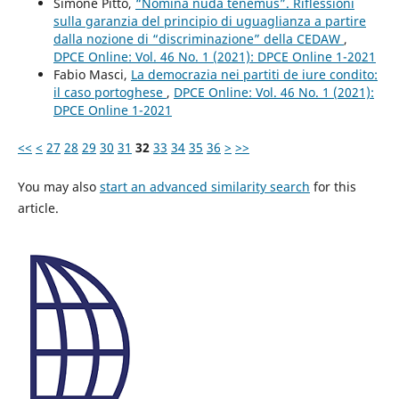
Simone Pitto,
“Nomina nuda tenemus”. Riflessioni
sulla garanzia del principio di uguaglianza a partire
dalla nozione di “discriminazione” della CEDAW
,
DPCE Online: Vol. 46 No. 1 (2021): DPCE Online 1-2021
Fabio Masci,
La democrazia nei partiti de iure condito:
il caso portoghese
,
DPCE Online: Vol. 46 No. 1 (2021):
DPCE Online 1-2021
<<
<
27
28
29
30
31
32
33
34
35
36
>
>>
You may also
start an advanced similarity search
for this
article.