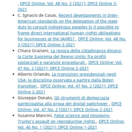
,
DPCE Online: Vol. 48 No. 3 (2021): DPCE Online 3-
2021
C. Ignacio de Casas,
Recent developments in Inter-
American standards on the delegation of the state
duty to consult indigenous peoples Is it possible to
frame direct international human rights obligations
for businesses at the IAHRS?
,
DPCE Online: Vol. 48 No.
3 (2021): DPCE Online 3-2021
Chiara Graziani,
La revoca della cittadinanza dinanzi
la Corte Suprema del Regno Unito: fra profili
sostanziali e garanzie procedurali
,
DPCE Online: Vol.
47 No. 2 (2021): DPCE Online 2-2021
Alberto Orlando,
Le transizioni presidenziali negli
USA: la disciplina osservata a partire dalla Biden
transition
,
DPCE Online: Vol. 47 No. 2 (2021): DPCE
Online 2-2021
Giuseppe Donato,
Gli strumenti di democrazia
partecipativa alla prova del digital switchover
,
DPCE
Online: Vol. 47 No. 2 (2021): DPCE Online 2-2021
Susanna Mancini,
False science and misogyny:
Trump’s assault on reproductive rights
,
DPCE Online:
Vol. 46 No. 1 (2021): DPCE Online 1-2021