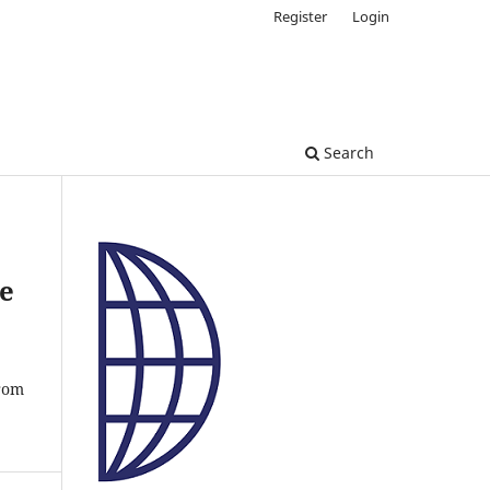
Register
Login
Search
 e
from