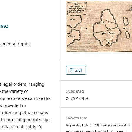
1992
damental rights
.pdf
 legal orders, ranging
 the variety of
Published
 some case we can see the
2023-10-09
s provided in
authorising other organs
How to Cite
act norms of general scope
Imparato, E. A. (2023). L’emergenza e il mo
fundamental rights. In
produzione normativa tra limitazioni e