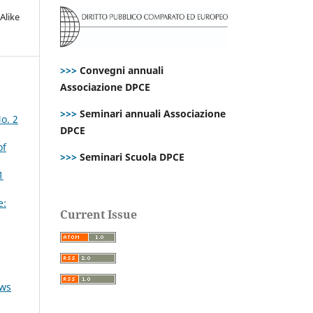
Alike
>>>
Convegni annuali
Associazione DPCE
>>>
Seminari annuali Associazione
o. 2
DPCE
of
>>>
Seminari Scuola DPCE
1
e:
Current Issue
ews