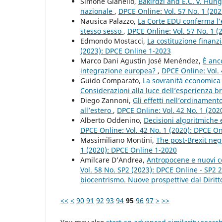
Simone Gianello,
Bakirdzi and E.C. v. Hung
nazionale
,
DPCE Online: Vol. 57 No. 1 (20
Nausica Palazzo,
La Corte EDU conferma l’e
stesso sesso
,
DPCE Online: Vol. 57 No. 1 
Edmondo Mostacci,
La costituzione finanz
(2023): DPCE Online 1-2023
Marco Dani Agustin José Menéndez,
È anc
integrazione europea?
,
DPCE Online: Vol.
Guido Comparato,
La sovranità economica f
Considerazioni alla luce dell’esperienza b
Diego Zannoni,
Gli effetti nell’ordinament
all’estero
,
DPCE Online: Vol. 42 No. 1 (202
Alberto Oddenino,
Decisioni algoritmiche 
DPCE Online: Vol. 42 No. 1 (2020): DPCE O
Massimiliano Montini,
The post-Brexit nego
1 (2020): DPCE Online 1-2020
Amilcare D’Andrea,
Antropocene e nuovi co
Vol. 58 No. SP2 (2023): DPCE Online - SP2 
biocentrismo. Nuove prospettive dal Diritt
<<
<
90
91
92
93
94
95
96
97
>
>>