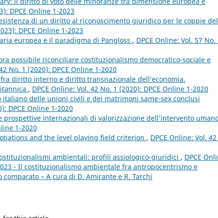
ary: il diritto di voto delle minoranze tra dimensione europea e
23): DPCE Online 1-2023
sistenza di un diritto al riconoscimento giuridico per le coppie del
(2023): DPCE Online 1-2023
iaria europea e il paradigma di Pangloss
,
DPCE Online: Vol. 57 No.
ora possibile riconciliare costituzionalismo democratico-sociale e
 42 No. 1 (2020): DPCE Online 1-2020
ra diritto interno e diritto transnazionale dell’economia.
ritannica
,
DPCE Online: Vol. 42 No. 1 (2020): DPCE Online 1-2020
o italiano delle unioni civili e dei matrimoni same-sex conclusi
0): DPCE Online 1-2020
e prospettive internazionali di valorizzazione dell’intervento uman
nline 1-2020
tiations and the level playing field criterion
,
DPCE Online: Vol. 42
stituzionalismi ambientali: profili assiologico-giuridici
,
DPCE Onli
2023 - Il costituzionalismo ambientale fra antropocentrismo e
o comparato – A cura di D. Amirante e R. Tarchi