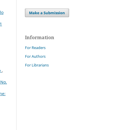
lo
Make a Submission
 1
Information
For Readers
For Authors
For Librarians
o
,
 No.
ne: