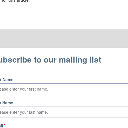
h
for this article.