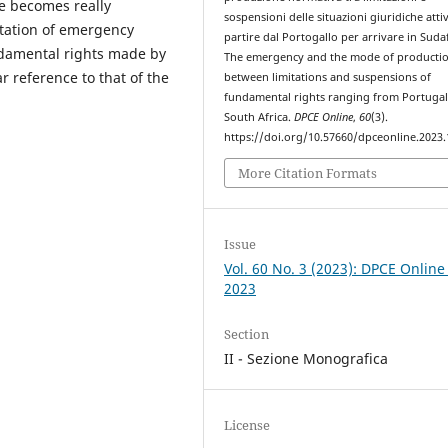
ce becomes really
sospensioni delle situazioni giuridiche atti
etation of emergency
partire dal Portogallo per arrivare in Sudaf
ndamental rights made by
The emergency and the mode of producti
r reference to that of the
between limitations and suspensions of
fundamental rights ranging from Portugal
South Africa.
DPCE Online
,
60
(3).
https://doi.org/10.57660/dpceonline.2023
More Citation Formats
Issue
Vol. 60 No. 3 (2023): DPCE Online
2023
Section
II - Sezione Monografica
License