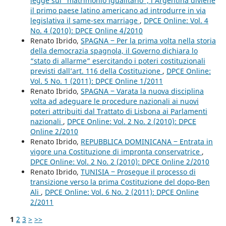
legge sul “matrimonio igualitario”, l’Argentina diviene
il primo paese latino americano ad introdurre in via
legislativa il same-sex marriage
,
DPCE Online: Vol. 4
No. 4 (2010): DPCE Online 4/2010
Renato Ibrido,
SPAGNA ‒ Per la prima volta nella storia
della democrazia spagnola, il Governo dichiara lo
“stato di allarme” esercitando i poteri costituzionali
previsti dall’art. 116 della Costituzione
,
DPCE Online:
Vol. 5 No. 1 (2011): DPCE Online 1/2011
Renato Ibrido,
SPAGNA ‒ Varata la nuova disciplina
volta ad adeguare le procedure nazionali ai nuovi
poteri attribuiti dal Trattato di Lisbona ai Parlamenti
nazionali
,
DPCE Online: Vol. 2 No. 2 (2010): DPCE
Online 2/2010
Renato Ibrido,
REPUBBLICA DOMINICANA ‒ Entrata in
vigore una Costituzione di impronta conservatrice
,
DPCE Online: Vol. 2 No. 2 (2010): DPCE Online 2/2010
Renato Ibrido,
TUNISIA ‒ Prosegue il processo di
transizione verso la prima Costituzione del dopo-Ben
Ali
,
DPCE Online: Vol. 6 No. 2 (2011): DPCE Online
2/2011
1
2
3
>
>>