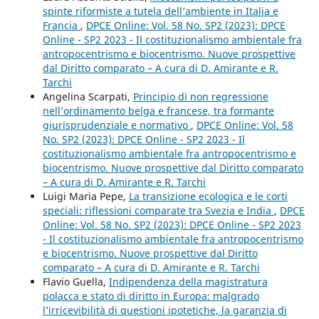
spinte riformiste a tutela dell’ambiente in Italia e
Francia
,
DPCE Online: Vol. 58 No. SP2 (2023): DPCE
Online - SP2 2023 - Il costituzionalismo ambientale fra
antropocentrismo e biocentrismo. Nuove prospettive
dal Diritto comparato – A cura di D. Amirante e R.
Tarchi
Angelina Scarpati,
Principio di non regressione
nell’ordinamento belga e francese, tra formante
giurisprudenziale e normativo
,
DPCE Online: Vol. 58
No. SP2 (2023): DPCE Online - SP2 2023 - Il
costituzionalismo ambientale fra antropocentrismo e
biocentrismo. Nuove prospettive dal Diritto comparato
– A cura di D. Amirante e R. Tarchi
Luigi Maria Pepe,
La transizione ecologica e le corti
speciali: riflessioni comparate tra Svezia e India
,
DPCE
Online: Vol. 58 No. SP2 (2023): DPCE Online - SP2 2023
- Il costituzionalismo ambientale fra antropocentrismo
e biocentrismo. Nuove prospettive dal Diritto
comparato – A cura di D. Amirante e R. Tarchi
Flavio Guella,
Indipendenza della magistratura
polacca e stato di diritto in Europa: malgrado
l’irricevibilità di questioni ipotetiche, la garanzia di