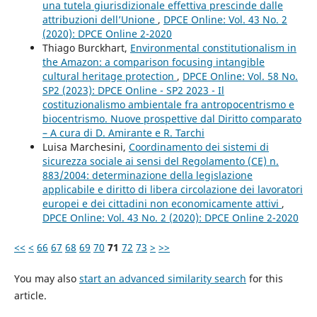
una tutela giurisdizionale effettiva prescinde dalle
attribuzioni dell’Unione
,
DPCE Online: Vol. 43 No. 2
(2020): DPCE Online 2-2020
Thiago Burckhart,
Environmental constitutionalism in
the Amazon: a comparison focusing intangible
cultural heritage protection
,
DPCE Online: Vol. 58 No.
SP2 (2023): DPCE Online - SP2 2023 - Il
costituzionalismo ambientale fra antropocentrismo e
biocentrismo. Nuove prospettive dal Diritto comparato
– A cura di D. Amirante e R. Tarchi
Luisa Marchesini,
Coordinamento dei sistemi di
sicurezza sociale ai sensi del Regolamento (CE) n.
883/2004: determinazione della legislazione
applicabile e diritto di libera circolazione dei lavoratori
europei e dei cittadini non economicamente attivi
,
DPCE Online: Vol. 43 No. 2 (2020): DPCE Online 2-2020
<<
<
66
67
68
69
70
71
72
73
>
>>
You may also
start an advanced similarity search
for this
article.