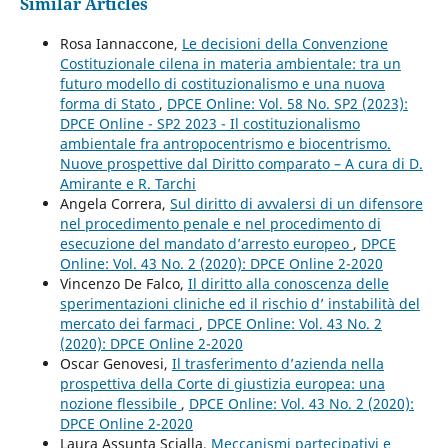
Similar Articles
Rosa Iannaccone,
Le decisioni della Convenzione
Costituzionale cilena in materia ambientale: tra un
futuro modello di costituzionalismo e una nuova
forma di Stato
,
DPCE Online: Vol. 58 No. SP2 (2023):
DPCE Online - SP2 2023 - Il costituzionalismo
ambientale fra antropocentrismo e biocentrismo.
Nuove prospettive dal Diritto comparato – A cura di D.
Amirante e R. Tarchi
Angela Correra,
Sul diritto di avvalersi di un difensore
nel procedimento penale e nel procedimento di
esecuzione del mandato d’arresto europeo
,
DPCE
Online: Vol. 43 No. 2 (2020): DPCE Online 2-2020
Vincenzo De Falco,
Il diritto alla conoscenza delle
sperimentazioni cliniche ed il rischio d’ instabilità del
mercato dei farmaci
,
DPCE Online: Vol. 43 No. 2
(2020): DPCE Online 2-2020
Oscar Genovesi,
Il trasferimento d’azienda nella
prospettiva della Corte di giustizia europea: una
nozione flessibile
,
DPCE Online: Vol. 43 No. 2 (2020):
DPCE Online 2-2020
Laura Assunta Scialla,
Meccanismi partecipativi e