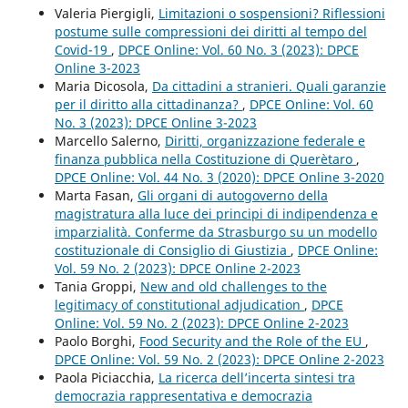
Valeria Piergigli,
Limitazioni o sospensioni? Riflessioni
postume sulle compressioni dei diritti al tempo del
Covid-19
,
DPCE Online: Vol. 60 No. 3 (2023): DPCE
Online 3-2023
Maria Dicosola,
Da cittadini a stranieri. Quali garanzie
per il diritto alla cittadinanza?
,
DPCE Online: Vol. 60
No. 3 (2023): DPCE Online 3-2023
Marcello Salerno,
Diritti, organizzazione federale e
finanza pubblica nella Costituzione di Querètaro
,
DPCE Online: Vol. 44 No. 3 (2020): DPCE Online 3-2020
Marta Fasan,
Gli organi di autogoverno della
magistratura alla luce dei principi di indipendenza e
imparzialità. Conferme da Strasburgo su un modello
costituzionale di Consiglio di Giustizia
,
DPCE Online:
Vol. 59 No. 2 (2023): DPCE Online 2-2023
Tania Groppi,
New and old challenges to the
legitimacy of constitutional adjudication
,
DPCE
Online: Vol. 59 No. 2 (2023): DPCE Online 2-2023
Paolo Borghi,
Food Security and the Role of the EU
,
DPCE Online: Vol. 59 No. 2 (2023): DPCE Online 2-2023
Paola Piciacchia,
La ricerca dell’incerta sintesi tra
democrazia rappresentativa e democrazia