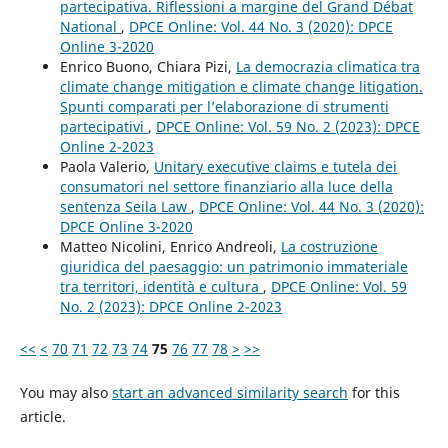
partecipativa. Riflessioni a margine del Grand Débat
National
,
DPCE Online: Vol. 44 No. 3 (2020): DPCE
Online 3-2020
Enrico Buono, Chiara Pizi,
La democrazia climatica tra
climate change mitigation e climate change litigation.
Spunti comparati per l’elaborazione di strumenti
partecipativi
,
DPCE Online: Vol. 59 No. 2 (2023): DPCE
Online 2-2023
Paola Valerio,
Unitary executive claims e tutela dei
consumatori nel settore finanziario alla luce della
sentenza Seila Law
,
DPCE Online: Vol. 44 No. 3 (2020):
DPCE Online 3-2020
Matteo Nicolini, Enrico Andreoli,
La costruzione
giuridica del paesaggio: un patrimonio immateriale
tra territori, identità e cultura
,
DPCE Online: Vol. 59
No. 2 (2023): DPCE Online 2-2023
<<
<
70
71
72
73
74
75
76
77
78
>
>>
You may also
start an advanced similarity search
for this
article.