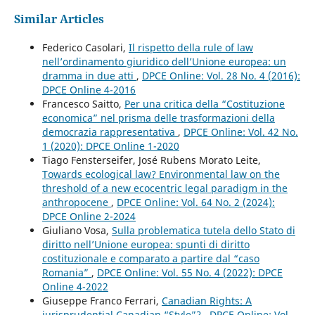
Similar Articles
Federico Casolari,
Il rispetto della rule of law
nell’ordinamento giuridico dell’Unione europea: un
dramma in due atti
,
DPCE Online: Vol. 28 No. 4 (2016):
DPCE Online 4-2016
Francesco Saitto,
Per una critica della “Costituzione
economica” nel prisma delle trasformazioni della
democrazia rappresentativa
,
DPCE Online: Vol. 42 No.
1 (2020): DPCE Online 1-2020
Tiago Fensterseifer, José Rubens Morato Leite,
Towards ecological law? Environmental law on the
threshold of a new ecocentric legal paradigm in the
anthropocene
,
DPCE Online: Vol. 64 No. 2 (2024):
DPCE Online 2-2024
Giuliano Vosa,
Sulla problematica tutela dello Stato di
diritto nell’Unione europea: spunti di diritto
costituzionale e comparato a partire dal “caso
Romania”
,
DPCE Online: Vol. 55 No. 4 (2022): DPCE
Online 4-2022
Giuseppe Franco Ferrari,
Canadian Rights: A
jurisprudential Canadian “Style”?
,
DPCE Online: Vol.