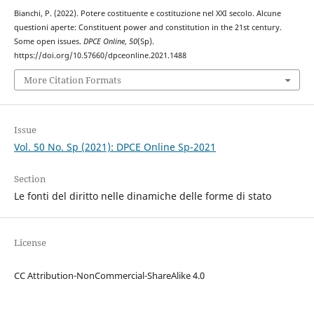
Bianchi, P. (2022). Potere costituente e costituzione nel XXI secolo. Alcune
questioni aperte: Constituent power and constitution in the 21st century.
Some open issues.
DPCE Online
,
50
(Sp).
https://doi.org/10.57660/dpceonline.2021.1488
More Citation Formats
Issue
Vol. 50 No. Sp (2021): DPCE Online Sp-2021
Section
Le fonti del diritto nelle dinamiche delle forme di stato
License
CC Attribution-NonCommercial-ShareAlike 4.0