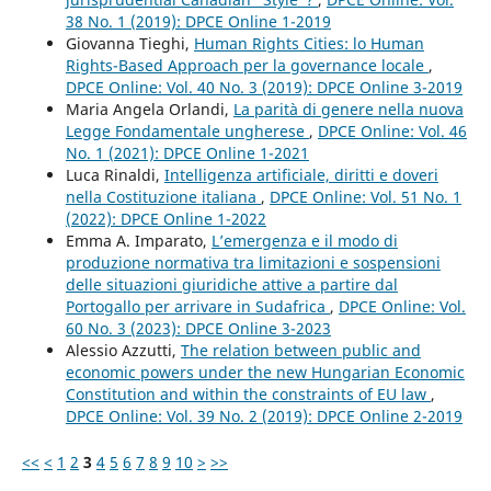
38 No. 1 (2019): DPCE Online 1-2019
Giovanna Tieghi,
Human Rights Cities: lo Human
Rights-Based Approach per la governance locale
,
DPCE Online: Vol. 40 No. 3 (2019): DPCE Online 3-2019
Maria Angela Orlandi,
La parità di genere nella nuova
Legge Fondamentale ungherese
,
DPCE Online: Vol. 46
No. 1 (2021): DPCE Online 1-2021
Luca Rinaldi,
Intelligenza artificiale, diritti e doveri
nella Costituzione italiana
,
DPCE Online: Vol. 51 No. 1
(2022): DPCE Online 1-2022
Emma A. Imparato,
L’emergenza e il modo di
produzione normativa tra limitazioni e sospensioni
delle situazioni giuridiche attive a partire dal
Portogallo per arrivare in Sudafrica
,
DPCE Online: Vol.
60 No. 3 (2023): DPCE Online 3-2023
Alessio Azzutti,
The relation between public and
economic powers under the new Hungarian Economic
Constitution and within the constraints of EU law
,
DPCE Online: Vol. 39 No. 2 (2019): DPCE Online 2-2019
<<
<
1
2
3
4
5
6
7
8
9
10
>
>>