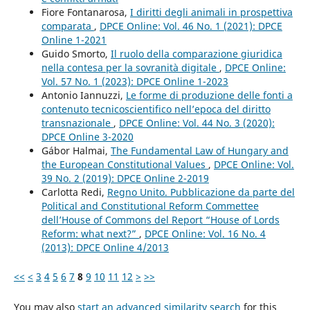
Fiore Fontanarosa,
I diritti degli animali in prospettiva
comparata
,
DPCE Online: Vol. 46 No. 1 (2021): DPCE
Online 1-2021
Guido Smorto,
Il ruolo della comparazione giuridica
nella contesa per la sovranità digitale
,
DPCE Online:
Vol. 57 No. 1 (2023): DPCE Online 1-2023
Antonio Iannuzzi,
Le forme di produzione delle fonti a
contenuto tecnicoscientifico nell’epoca del diritto
transnazionale
,
DPCE Online: Vol. 44 No. 3 (2020):
DPCE Online 3-2020
Gábor Halmai,
The Fundamental Law of Hungary and
the European Constitutional Values
,
DPCE Online: Vol.
39 No. 2 (2019): DPCE Online 2-2019
Carlotta Redi,
Regno Unito. Pubblicazione da parte del
Political and Constitutional Reform Commettee
dell’House of Commons del Report “House of Lords
Reform: what next?”
,
DPCE Online: Vol. 16 No. 4
(2013): DPCE Online 4/2013
<<
<
3
4
5
6
7
8
9
10
11
12
>
>>
You may also
start an advanced similarity search
for this