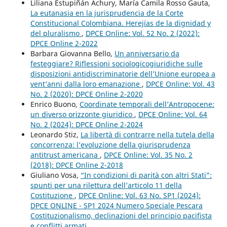
Liliana Estupiñán Achury, María Camila Rosso Gauta,
La eutanasia en la jurisprudencia de la Corte
Constitucional Colombiana. Herejías de la dignidad y
del pluralismo
,
DPCE Online: Vol. 52 No. 2 (2022):
DPCE Online 2-2022
Barbara Giovanna Bello,
Un anniversario da
festeggiare? Riflessioni sociologicogiuridiche sulle
disposizioni antidiscriminatorie dell’Unione europea a
vent’anni dalla loro emanazione
,
DPCE Online: Vol. 43
No. 2 (2020): DPCE Online 2-2020
Enrico Buono,
Coordinate temporali dell’Antropocene:
un diverso orizzonte giuridico
,
DPCE Online: Vol. 64
No. 2 (2024): DPCE Online 2-2024
Leonardo Stiz,
La libertà di contrarre nella tutela della
concorrenza: l’evoluzione della giurisprudenza
antitrust americana
,
DPCE Online: Vol. 35 No. 2
(2018): DPCE Online 2-2018
Giuliano Vosa,
“In condizioni di parità con altri Stati”:
spunti per una rilettura dell’articolo 11 della
Costituzione
,
DPCE Online: Vol. 63 No. SP1 (2024):
DPCE ONLINE - SP1 2024 Numero Speciale Pescara
Costituzionalismo, declinazioni del principio pacifista
e conflitti armati