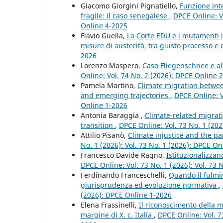
Giacomo Giorgini Pignatiello,
Funzione inte
fragile: il caso senegalese
,
DPCE Online: Vo
Online 4-2025
Flavio Guella,
La Corte EDU e i mutamenti i
misure di austerità, tra giusto processo e 
2026
Lorenzo Maspero,
Caso Fliegenschnee e alt
Online: Vol. 74 No. 2 (2026): DPCE Online 
Pamela Martino,
Climate migration betwee
and emerging trajectories
,
DPCE Online: Vo
Online 1-2026
Antonia Baraggia ,
Climate-related migrati
transition
,
DPCE Online: Vol. 73 No. 1 (202
Attilio Pisanò,
Climate injustice and the p
No. 1 (2026): Vol. 73 No. 1 (2026): DPCE On
Francesco Davide Ragno,
Istituzionalizzan
DPCE Online: Vol. 73 No. 1 (2026): Vol. 73 
Ferdinando Franceschelli,
Quando il fulmin
giurisprudenza ed evoluzione normativa
,
(2026): DPCE Online 1-2026
Elena Frassinelli,
Il riconoscimento della m
margine di X. c. Italia
,
DPCE Online: Vol. 73