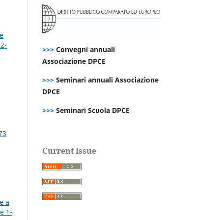
re
 2-
>>>
Convegni annuali
Associazione DPCE
>>>
Seminari annuali Associazione
DPCE
>>>
Seminari Scuola DPCE
73
Current Issue
e a
e 1-