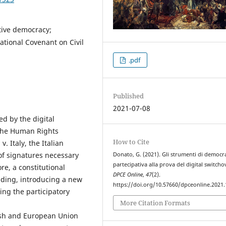
tive democracy;
national Covenant on Civil
.pdf
Published
2021-07-08
d by the digital
 the Human Rights
How to Cite
. Italy, the Italian
of signatures necessary
Donato, G. (2021). Gli strumenti di democr
partecipativa alla prova del digital switcho
e, a constitutional
DPCE Online
,
47
(2).
ading, introducing a new
https://doi.org/10.57660/dpceonline.2021
ting the participatory
More Citation Formats
ish and European Union