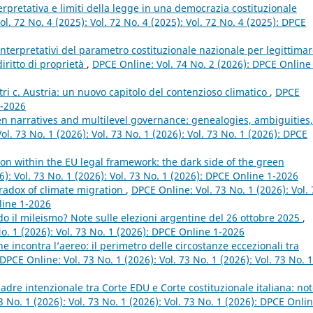
rpretativa e limiti della legge in una democrazia costituzionale
l. 72 No. 4 (2025): Vol. 72 No. 4 (2025): Vol. 72 No. 4 (2025): DPCE
nterpretativi del parametro costituzionale nazionale per legittima
diritto di proprietà
,
DPCE Online: Vol. 74 No. 2 (2026): DPCE Online
ri c. Austria: un nuovo capitolo del contenzioso climatico
,
DPCE
2-2026
n narratives and multilevel governance: genealogies, ambiguities,
l. 73 No. 1 (2026): Vol. 73 No. 1 (2026): Vol. 73 No. 1 (2026): DPCE
on within the EU legal framework: the dark side of the green
6): Vol. 73 No. 1 (2026): Vol. 73 No. 1 (2026): DPCE Online 1-2026
aradox of climate migration
,
DPCE Online: Vol. 73 No. 1 (2026): Vol. 
line 1-2026
do il mileismo? Note sulle elezioni argentine del 26 ottobre 2025
,
No. 1 (2026): Vol. 73 No. 1 (2026): DPCE Online 1-2026
e incontra l’aereo: il perimetro delle circostanze eccezionali tra
DPCE Online: Vol. 73 No. 1 (2026): Vol. 73 No. 1 (2026): Vol. 73 No. 1
adre intenzionale tra Corte EDU e Corte costituzionale italiana: not
 No. 1 (2026): Vol. 73 No. 1 (2026): Vol. 73 No. 1 (2026): DPCE Onlin