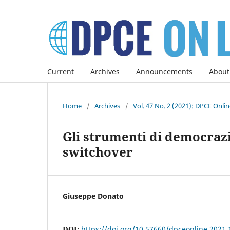
Current
Archives
Announcements
About
Home
/
Archives
/
Vol. 47 No. 2 (2021): DPCE Onli
Gli strumenti di democrazia
switchover
Giuseppe Donato
DOI:
https://doi.org/10.57660/dpceonline.2021.