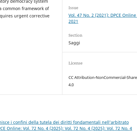
patory democracy system
Issue
of a common framework of
Vol. 47 No. 2 (2021): DPCE Online
equires urgent corrective
2021
Section
Saggi
License
CC Attribution-NonCommercial-Share
4.0
isce i confini della tutela dei diritti fondamentali nell’arbitrato
CE Online: Vol. 72 No. 4 (2025): Vol. 72 No. 4 (2025): Vol. 72 No. 4