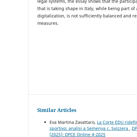
legal systems, the essay shows that the partici
that is taking shape in Italy, while being part 
digitalization, is not sufficiently balanced and r
measures.
Similar Articles
Eva Martina Zavattaro,
La Corte EDU ridefin
sportivo: analisi a Semenya c. Svizzera
,
DP
(2025): DPCE Online 4-2025