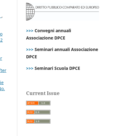
n
,
>>>
Convegni annuali
lo
Associazione DPCE
42
>>>
Seminari annuali Associazione
DPCE
er
>>>
Seminari Scuola DPCE
fter
ie
No.
Current Issue