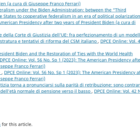
den (a cura di Giuseppe Franco Ferrari)
eralism under the Biden Administration: between the “Third
States to cooperative federalism in an era of political polarizatio
American Presidency after two years of President Biden (a cura di
 della Corte di Giustizia dell’UE: fra perfezionamento di un model
tratura e tentativi di riforma del CSM italiano
,
DPCE Online: Vol. 
ident Biden and the Restoration of Ties with the World Health
DPCE Online: Vol. 56 No. Sp 1 (2023): The American Presidency aft
useppe Franco Ferrari)
e
,
DPCE Online: Vol. 56 No. Sp 1 (2023): The American Presidency a
useppe Franco Ferrari)
tizia torna a pronunciarsi sulla parità di retribuzione: sono contrar
e dell’età normale di pensione verso il basso
,
DPCE Online: Vol. 42 
h
for this article.