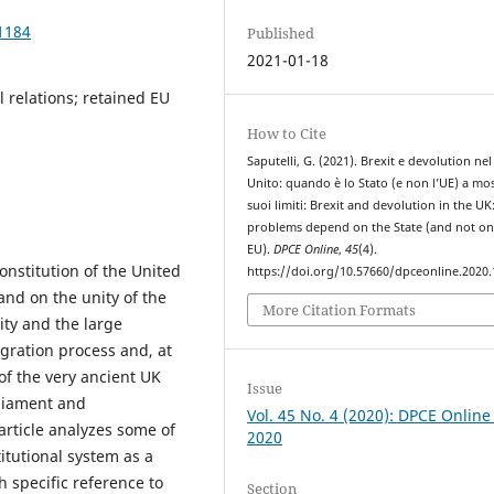
1184
Published
2021-01-18
 relations; retained EU
How to Cite
Saputelli, G. (2021). Brexit e devolution ne
Unito: quando è lo Stato (e non l’UE) a mos
suoi limiti: Brexit and devolution in the U
problems depend on the State (and not on
EU).
DPCE Online
,
45
(4).
onstitution of the United
https://doi.org/10.57660/dpceonline.2020
nd on the unity of the
More Citation Formats
ty and the large
gration process and, at
of the very ancient UK
Issue
rliament and
Vol. 45 No. 4 (2020): DPCE Online
article analyzes some of
2020
titutional system as a
h specific reference to
Section