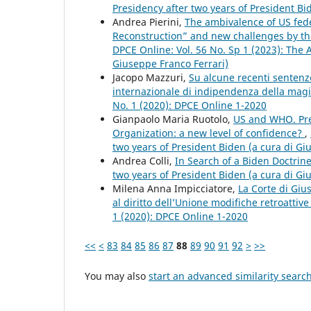
Presidency after two years of President Bi
Andrea Pierini,
The ambivalence of US fed
Reconstruction” and new challenges by the 
DPCE Online: Vol. 56 No. Sp 1 (2023): The 
Giuseppe Franco Ferrari)
Jacopo Mazzuri,
Su alcune recenti sentenze
internazionale di indipendenza della magis
No. 1 (2020): DPCE Online 1-2020
Gianpaolo Maria Ruotolo,
US and WHO. Pres
Organization: a new level of confidence?
,
two years of President Biden (a cura di Gi
Andrea Colli,
In Search of a Biden Doctrin
two years of President Biden (a cura di Gi
Milena Anna Impicciatore,
La Corte di Gius
al diritto dell’Unione modifiche retroattiv
1 (2020): DPCE Online 1-2020
<<
<
83
84
85
86
87
88
89
90
91
92
>
>>
You may also
start an advanced similarity searc