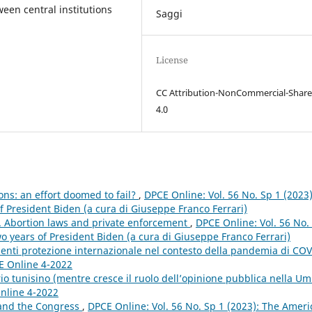
een central institutions
Saggi
License
CC Attribution-NonCommercial-Share
4.0
ons: an effort doomed to fail?
,
DPCE Online: Vol. 56 No. Sp 1 (2023)
f President Biden (a cura di Giuseppe Franco Ferrari)
n. Abortion laws and private enforcement
,
DPCE Online: Vol. 56 No.
o years of President Biden (a cura di Giuseppe Franco Ferrari)
edenti protezione internazionale nel contesto della pandemia di COV
CE Online 4-2022
rio tunisino (mentre cresce il ruolo dell’opinione pubblica nella U
Online 4-2022
 and the Congress
,
DPCE Online: Vol. 56 No. Sp 1 (2023): The Amer