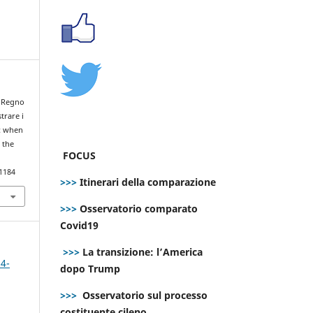
l Regno
trare i
K: when
 the
FOCUS
.1184
>>>
Itinerari della comparazione
>>>
Osservatorio comparato
Covid19
>>>
La transizione: l’America
 4-
dopo Trump
>>>
Osservatorio sul processo
costituente cileno