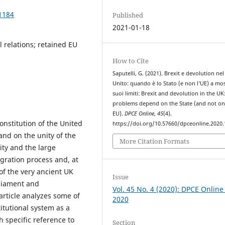
1184
Published
2021-01-18
 relations; retained EU
How to Cite
Saputelli, G. (2021). Brexit e devolution ne
Unito: quando è lo Stato (e non l’UE) a mos
suoi limiti: Brexit and devolution in the U
problems depend on the State (and not on
EU).
DPCE Online
,
45
(4).
onstitution of the United
https://doi.org/10.57660/dpceonline.2020
nd on the unity of the
More Citation Formats
ty and the large
gration process and, at
of the very ancient UK
Issue
rliament and
Vol. 45 No. 4 (2020): DPCE Online
article analyzes some of
2020
titutional system as a
h specific reference to
Section