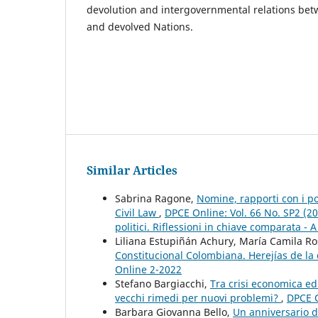
devolution and intergovernmental relations betw
and devolved Nations.
Similar Articles
Sabrina Ragone,
Nomine, rapporti con i pot
Civil Law
,
DPCE Online: Vol. 66 No. SP2 (20
politici. Riflessioni in chiave comparata - A
Liliana Estupiñán Achury, María Camila R
Constitucional Colombiana. Herejías de la
Online 2-2022
Stefano Bargiacchi,
Tra crisi economica ed
vecchi rimedi per nuovi problemi?
,
DPCE O
Barbara Giovanna Bello,
Un anniversario da