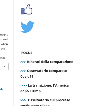
l Regno
trare i
K: when
 the
FOCUS
.1184
>>>
Itinerari della comparazione
>>>
Osservatorio comparato
Covid19
>>>
La transizione: l’America
 4-
dopo Trump
>>>
Osservatorio sul processo
costituente cileno