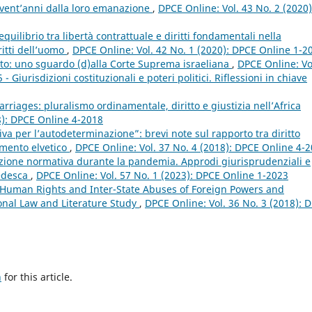
 vent’anni dalla loro emanazione
,
DPCE Online: Vol. 43 No. 2 (2020)
equilibrio tra libertà contrattuale e diritti fondamentali nella
ritti dell’uomo
,
DPCE Online: Vol. 42 No. 1 (2020): DPCE Online 1-2
ritto: uno sguardo (d)alla Corte Suprema israeliana
,
DPCE Online: Vo
Giurisdizioni costituzionali e poteri politici. Riflessioni in chiave
rriages: pluralismo ordinamentale, diritto e giustizia nell’Africa
8): DPCE Online 4-2018
ativa per l’autodeterminazione”: brevi note sul rapporto tra diritto
namento elvetico
,
DPCE Online: Vol. 37 No. 4 (2018): DPCE Online 4-
zione normativa durante la pandemia. Approdi giurisprudenziali e
tedesca
,
DPCE Online: Vol. 57 No. 1 (2023): DPCE Online 1-2023
 Human Rights and Inter-State Abuses of Foreign Powers and
onal Law and Literature Study
,
DPCE Online: Vol. 36 No. 3 (2018): 
h
for this article.