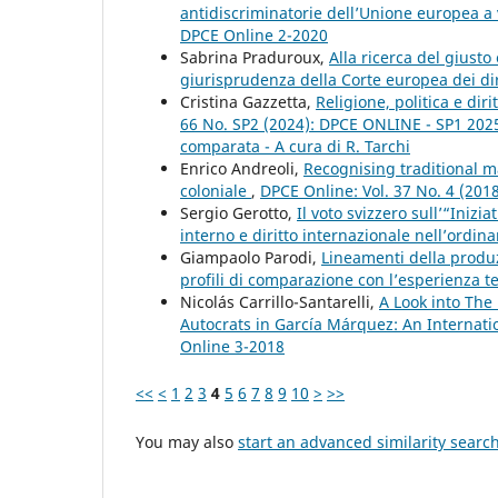
antidiscriminatorie dell’Unione europea a
DPCE Online 2-2020
Sabrina Praduroux,
Alla ricerca del giusto 
giurisprudenza della Corte europea dei di
Cristina Gazzetta,
Religione, politica e di
66 No. SP2 (2024): DPCE ONLINE - SP1 2025 - 
comparata - A cura di R. Tarchi
Enrico Andreoli,
Recognising traditional ma
coloniale
,
DPCE Online: Vol. 37 No. 4 (201
Sergio Gerotto,
Il voto svizzero sull’“Inizi
interno e diritto internazionale nell’ordi
Giampaolo Parodi,
Lineamenti della produ
profili di comparazione con l’esperienza 
Nicolás Carrillo-Santarelli,
A Look into The
Autocrats in García Márquez: An Internati
Online 3-2018
<<
<
1
2
3
4
5
6
7
8
9
10
>
>>
You may also
start an advanced similarity searc