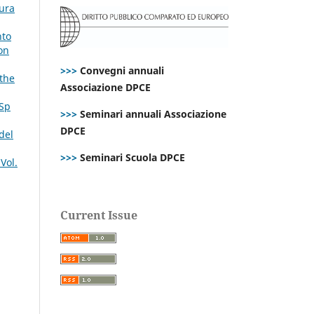
tura
nto
on
>>>
Convegni annuali
 the
Associazione DPCE
 Sp
>>>
Seminari annuali Associazione
DPCE
del
>>>
Seminari Scuola DPCE
Vol.
Current Issue