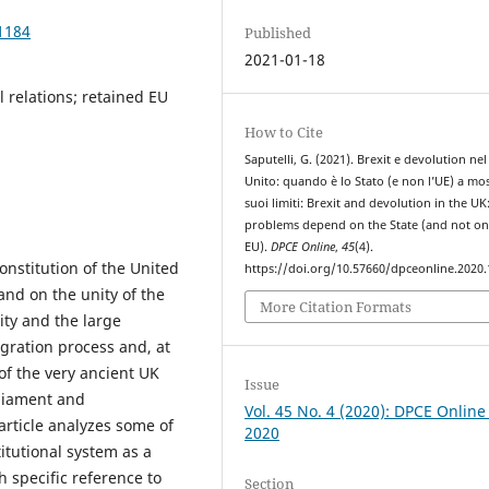
1184
Published
2021-01-18
 relations; retained EU
How to Cite
Saputelli, G. (2021). Brexit e devolution ne
Unito: quando è lo Stato (e non l’UE) a mos
suoi limiti: Brexit and devolution in the U
problems depend on the State (and not on
EU).
DPCE Online
,
45
(4).
onstitution of the United
https://doi.org/10.57660/dpceonline.2020
nd on the unity of the
More Citation Formats
ty and the large
gration process and, at
of the very ancient UK
Issue
rliament and
Vol. 45 No. 4 (2020): DPCE Online
article analyzes some of
2020
titutional system as a
h specific reference to
Section