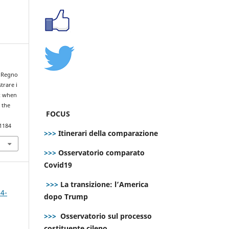
l Regno
trare i
K: when
 the
FOCUS
.1184
>>>
Itinerari della comparazione
>>>
Osservatorio comparato
Covid19
>>>
La transizione: l’America
 4-
dopo Trump
>>>
Osservatorio sul processo
costituente cileno