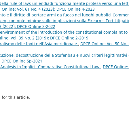
 della rule of law: un’endiadi funzionalmente protesa verso una let
 Online: Vol. 61 No. 4 (2023): DPCE Online 4-2023
 e il diritto di portare armi da fuoco nei luoghi pubblici Comme
ruen, con note minime sulle implicazioni sulla Firearms Tort Litigati
 3 (2022): DPCE Online 3-2022
 environment of the introduction of the constitutional complaint to
ine: Vol. 39 No. 2 (2019): DPCE Online 2-2019
ralismo delle fonti nell’Asia meridionale
,
DPCE Online: Vol. 50 No.
tuzione, decostruzione della Stufenbau e nuovi criteri legittimativi 
): DPCE Online Sp-2021
 Analysis in Implicit Comparative Constitutional Law
,
DPCE Online: 
h
for this article.