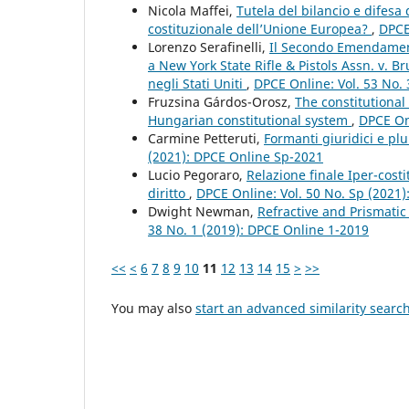
Nicola Maffei,
Tutela del bilancio e difesa
costituzionale dell’Unione Europea?
,
DPCE
Lorenzo Serafinelli,
Il Secondo Emendamento
a New York State Rifle & Pistols Assn. v. B
negli Stati Uniti
,
DPCE Online: Vol. 53 No.
Fruzsina Gárdos-Orosz,
The constitutional
Hungarian constitutional system
,
DPCE Onl
Carmine Petteruti,
Formanti giuridici e plu
(2021): DPCE Online Sp-2021
Lucio Pegoraro,
Relazione finale Iper-costi
diritto
,
DPCE Online: Vol. 50 No. Sp (2021
Dwight Newman,
Refractive and Prismatic
38 No. 1 (2019): DPCE Online 1-2019
<<
<
6
7
8
9
10
11
12
13
14
15
>
>>
You may also
start an advanced similarity searc