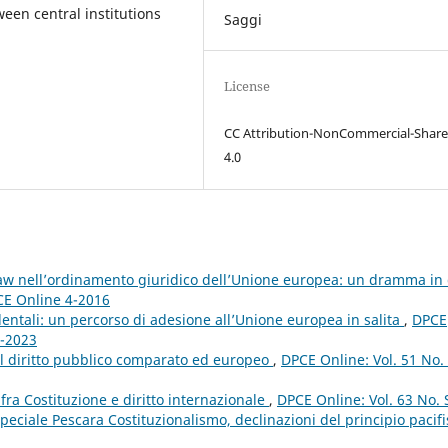
een central institutions
Saggi
License
CC Attribution-NonCommercial-Share
4.0
f law nell’ordinamento giuridico dell’Unione europea: un dramma in
PCE Online 4-2016
identali: un percorso di adesione all’Unione europea in salita
,
DPCE
4-2023
e il diritto pubblico comparato ed europeo
,
DPCE Online: Vol. 51 No.
 fra Costituzione e diritto internazionale
,
DPCE Online: Vol. 63 No. 
ciale Pescara Costituzionalismo, declinazioni del principio pacifi