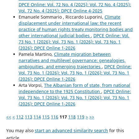
DPCE Online: Vol. 72 No. 4 (2025): Vol. 72 No. 4 (2025):
Vol. 72 No. 4 (2025): DPCE Online 4-2025
Emanuele Sommario , Riccardo Luporini,
Climate
displacement under international law: the recent
practice of human rights treaty monitoring bodies and
other international judicial bodies
,
DPCE Online: Vol.
73 No. 1 (2026): Vol. 73 No. 1 (2026): Vol. 73 No. 1
(2026): DPCE Online 1-2026
Pamela Martino,
Climate migration between
narratives and multilevel governance: genealogies,
ambiguities, and emerging trajectories
,
DPCE Online:
Vol. 73 No. 1 (2026): Vol. 73 No. 1 (2026): Vol. 73 No. 1
(2026): DPCE Online 1-2026
Arta Vorpsi,
The Albanian form of state, from national
independence to the 1925 Constitution
,
DPCE Online:
Vol. 73 No. 1 (2026): Vol. 73 No. 1 (2026): Vol. 73 No. 1
(2026): DPCE Online 1-2026
<<
<
112
113
114
115
116
117
118
119
>
>>
You may also
start an advanced similarity search
for this
article.