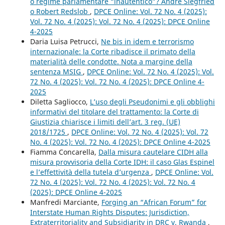
o regime parlamentare “inautentico”? André Siegfried
o Robert Redslob
,
DPCE Online: Vol. 72 No. 4 (2025):
Vol. 72 No. 4 (2025): Vol. 72 No. 4 (2025): DPCE Online
4-2025
Daria Luisa Petrucci,
Ne bis in idem e terrorismo
internazionale: la Corte ribadisce il primato della
materialità delle condotte. Nota a margine della
sentenza MSIG
,
DPCE Online: Vol. 72 No. 4 (2025): Vol.
72 No. 4 (2025): Vol. 72 No. 4 (2025): DPCE Online 4-
2025
Diletta Sagliocco,
L’uso degli Pseudonimi e gli obblighi
informativi del titolare del trattamento: la Corte di
Giustizia chiarisce i limiti dell’art. 3 reg. (UE)
2018/1725
,
DPCE Online: Vol. 72 No. 4 (2025): Vol. 72
No. 4 (2025): Vol. 72 No. 4 (2025): DPCE Online 4-2025
Fiamma Concarella,
Dalla misura cautelare CIDH alla
misura provvisoria della Corte IDH: il caso Glas Espinel
e l’effettività della tutela d’urgenza
,
DPCE Online: Vol.
72 No. 4 (2025): Vol. 72 No. 4 (2025): Vol. 72 No. 4
(2025): DPCE Online 4-2025
Manfredi Marciante,
Forging an “African Forum” for
Interstate Human Rights Disputes: Jurisdiction,
Extraterritoriality and Subsidiarity in DRC v. Rwanda
,