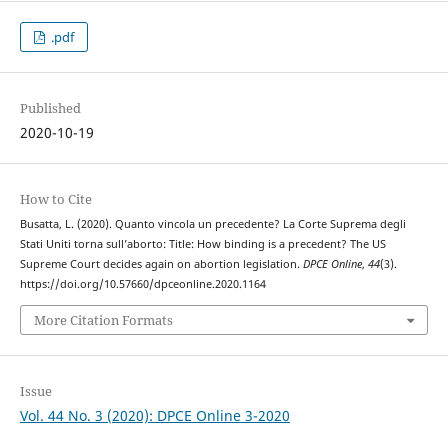
.pdf
Published
2020-10-19
How to Cite
Busatta, L. (2020). Quanto vincola un precedente? La Corte Suprema degli
Stati Uniti torna sull’aborto: Title: How binding is a precedent? The US
Supreme Court decides again on abortion legislation.
DPCE Online
,
44
(3).
https://doi.org/10.57660/dpceonline.2020.1164
More Citation Formats
Issue
Vol. 44 No. 3 (2020): DPCE Online 3-2020