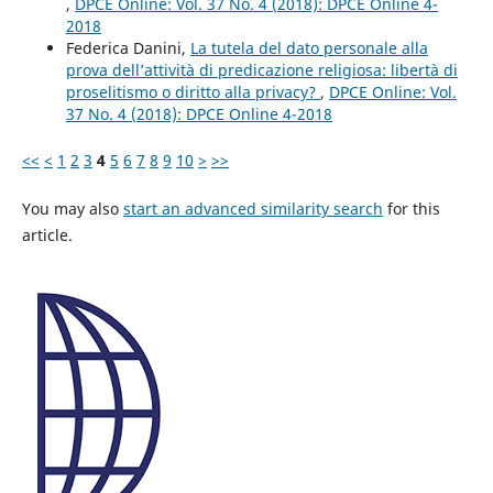
,
DPCE Online: Vol. 37 No. 4 (2018): DPCE Online 4-
2018
Federica Danini,
La tutela del dato personale alla
prova dell’attività di predicazione religiosa: libertà di
proselitismo o diritto alla privacy?
,
DPCE Online: Vol.
37 No. 4 (2018): DPCE Online 4-2018
<<
<
1
2
3
4
5
6
7
8
9
10
>
>>
You may also
start an advanced similarity search
for this
article.