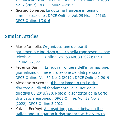
No. 2 (2017): DPCE Online 2-2017
Giorgio Bonerba,
La dottrina francese in tema di
amministrazione
,
DPCE Online: Vol. 25 No. 1 (2016):
DPCE Online 1/2016
Similar Articles
Mario Iannella,
Organizzazione dei partiti in
parlamento e indirizzo politico nella rappresentazione
televisiva
,
DPCE Online: Vol. 53 No. 3 (2022): DPCE
Online 3-2022
Federica Danini,
La nuova frontiera dell’informazione:
giornalismo online e protezione dei dati personali
,
DPCE Online: Vol. 39 No. 2 (2019): DPCE Online 2-2019
Alessandro Scenna,
Il bilanciamento tra i diritti
d’autore e i diritti fondamentali alla luce della
direttiva UE 2019/790. Note alla sentenza della Corte
di giustizia europea.
,
DPCE Online: Vol. 53 No. 3
(2022): DPCE Online 3-2022
Katalin Berényi,
An inspiring parallel between the
Italian and Hungarian jurisprudence with a view to