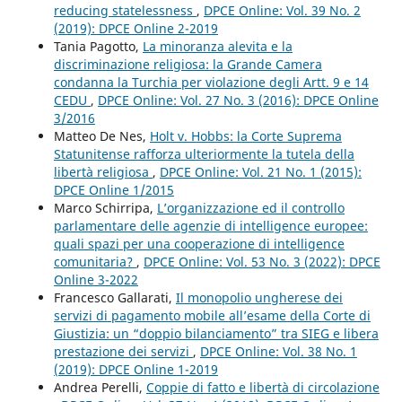
reducing statelessness
,
DPCE Online: Vol. 39 No. 2
(2019): DPCE Online 2-2019
Tania Pagotto,
La minoranza alevita e la
discriminazione religiosa: la Grande Camera
condanna la Turchia per violazione degli Artt. 9 e 14
CEDU
,
DPCE Online: Vol. 27 No. 3 (2016): DPCE Online
3/2016
Matteo De Nes,
Holt v. Hobbs: la Corte Suprema
Statunitense rafforza ulteriormente la tutela della
libertà religiosa
,
DPCE Online: Vol. 21 No. 1 (2015):
DPCE Online 1/2015
Marco Schirripa,
L’organizzazione ed il controllo
parlamentare delle agenzie di intelligence europee:
quali spazi per una cooperazione di intelligence
comunitaria?
,
DPCE Online: Vol. 53 No. 3 (2022): DPCE
Online 3-2022
Francesco Gallarati,
Il monopolio ungherese dei
servizi di pagamento mobile all’esame della Corte di
Giustizia: un “doppio bilanciamento” tra SIEG e libera
prestazione dei servizi
,
DPCE Online: Vol. 38 No. 1
(2019): DPCE Online 1-2019
Andrea Perelli,
Coppie di fatto e libertà di circolazione