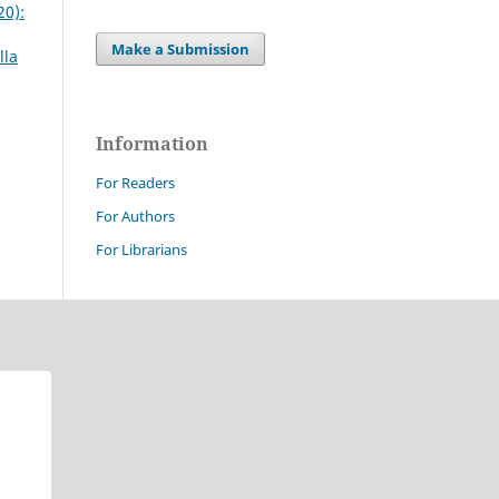
20):
Make a Submission
lla
Information
For Readers
For Authors
For Librarians