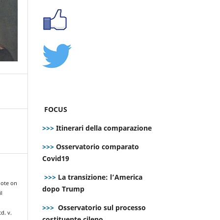
FOCUS
>>>
Itinerari della comparazione
>>>
Osservatorio comparato
Covid19
>>>
La transizione: l’America
note on
dopo Trump
l
>>>
Osservatorio sul processo
d. v.
costituente cileno