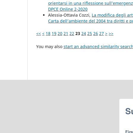
orientarsi in una riflessione sull’emergen
DPCE Online 2-2020
Alessia-Ottavia Cozzi,
La modifica degli art
Carta dell’ambiente del 2004 tra diritti e p
<<
<
18
19
20
21
22
23
24
25
26
27
>
>>
You may also
start an advanced similarity searc