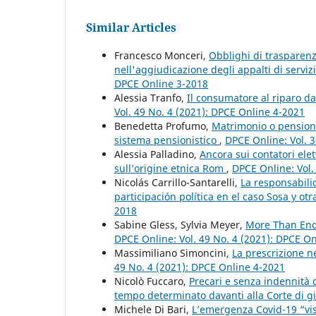
Similar Articles
Francesco Monceri,
Obblighi di trasparenz
nell'aggiudicazione degli appalti di servizi
DPCE Online 3-2018
Alessia Tranfo,
Il consumatore al riparo da
Vol. 49 No. 4 (2021): DPCE Online 4-2021
Benedetta Profumo,
Matrimonio o pensione
sistema pensionistico
,
DPCE Online: Vol. 
Alessia Palladino,
Ancora sui contatori elet
sull’origine etnica Rom
,
DPCE Online: Vol.
Nicolás Carrillo-Santarelli,
La responsabili
participación política en el caso Sosa y o
2018
Sabine Gless, Sylvia Meyer,
More Than Enou
DPCE Online: Vol. 49 No. 4 (2021): DPCE O
Massimiliano Simoncini,
La prescrizione n
49 No. 4 (2021): DPCE Online 4-2021
Nicolò Fuccaro,
Precari e senza indennità di
tempo determinato davanti alla Corte di g
Michele Di Bari,
L’emergenza Covid-19 “vista