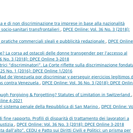
a e di non discriminazione tra imprese in base alla nazionalità
 socio-sanitari transfrontalieri
,
DPCE Online: Vol. 36 No. 3 (2018):
 pratiche commerciali sleali e pubblicità redazionale
,
DPCE Online
? La corsa ad ostacoli delle donne transgender per l’accesso al
36 No. 3 (2018): DPCE Online 3-2018
trici “discriminatori”. La Corte riflette sulla discriminazione fondat
 25 No. 1 (2016): DPCE Online 1/2016
dad de Venezuela por discriminar y perseguir ejercicios legítimos 
tras contra Venezuela
,
DPCE Online: Vol. 36 No. 3 (2018): DPCE Onlin
gh Forgiving & Forgetting? Statutes of Limitation in Switzerland
,
nline 4-2021
el sistema penale della Repubblica di San Marino
,
DPCE Online: Vo
 fine rapporto. Profili di disparità di trattamento dei lavoratori a
iustizia
,
DPCE Online: Vol. 36 No. 3 (2018): DPCE Online 3-2018
 dall’alto”. CEDU e Patto sui Diritti Civili e Politici: un prisma per