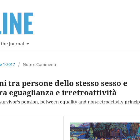
 the Journal
ne 1-2017
/
Note e Commenti
i tra persone dello stesso sesso e
tra eguaglianza e irretroattività
survivor’s pension, between equality and non-retroactivity princip