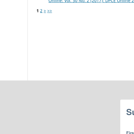
Online: Vol. 30 No. 2 (2017): DPCE Online 
1
2
>
>>