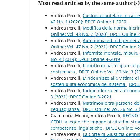
Most read articles by the same author(s)
Andrea Perelli,
Custodia cautelare in carc
42 No. 1 (2020): DPCE Online 1-2020
Andrea Perelli,
Modifica della norma incri
Online: Vol. 43 No. 2 (2020): DPCE Online 
Andrea Perelli,
Autonomia ed indipendenza 
Online: Vol. 47 No. 2 (2021): DPCE Online 
Andrea Perelli,
Infermità mentale, misure 
No. 4 (2019): DPCE Online 4-2019
Andrea Perelli,
Il diritto di partecipare a
contumacia
,
DPCE Online: Vol. 60 No. 3 (
Andrea Perelli,
L’indennizzo alle vittime di
sostenibilità economica del sistema
,
DPCE 
Andrea Perelli,
Indipendenza ed autonomia
3 (2021): DPCE Online 3-2021
Andrea Perelli,
Matrimonio tra persone del
l’eguaglianza
,
DPCE Online: Vol. 36 No. 3
Giammaria Milani, Andrea Perelli,
REGNO U
CEDU la legge che impone ai cittadini strani
competenze linguistiche
,
DPCE Online: Vo
Andrea Perelli,
La Corte di Giustizia definis