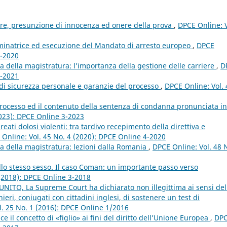
ere, presunzione di innocenza ed onere della prova
,
DPCE Online: V
minatrice ed esecuzione del Mandato di arresto europeo
,
DPCE
2-2020
della magistratura: l’importanza della gestione delle carriere
,
D
2-2021
di sicurezza personale e garanzie del processo
,
DPCE Online: Vol. 
l processo ed il contenuto della sentenza di condanna pronunciata in
2023): DPCE Online 3-2023
 reati dolosi violenti: tra tardivo recepimento della direttiva e
Online: Vol. 45 No. 4 (2020): DPCE Online 4-2020
 della magistratura: lezioni dalla Romania
,
DPCE Online: Vol. 48 
lo stesso sesso. Il caso Coman: un importante passo verso
 (2018): DPCE Online 3-2018
NITO, La Supreme Court ha dichiarato non illegittima ai sensi del
eri, coniugati con cittadini inglesi, di sostenere un test di
l. 25 No. 1 (2016): DPCE Online 1/2016
ce il concetto di «figlio» ai fini del diritto dell’Unione Europea
,
DP