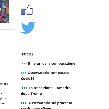
FOCUS
>>>
Itinerari della comparazione
>>>
Osservatorio comparato
Covid19
oni tra
>>>
La transizione: l’America
dopo Trump
tà:
ght to
>>>
Osservatorio sul processo
non-
costituente cileno