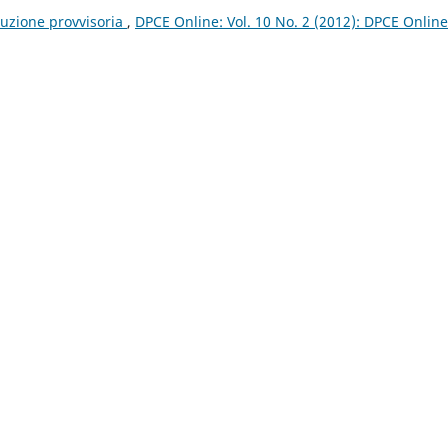
tuzione provvisoria
,
DPCE Online: Vol. 10 No. 2 (2012): DPCE Online