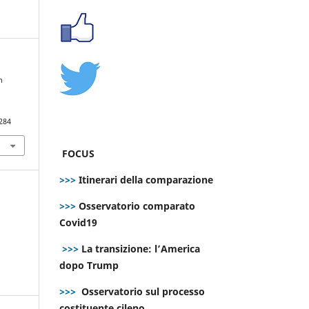
n
n
284
FOCUS
>>>
Itinerari della comparazione
>>>
Osservatorio comparato
Covid19
>>>
La transizione: l’America
dopo Trump
>>>
Osservatorio sul processo
costituente cileno