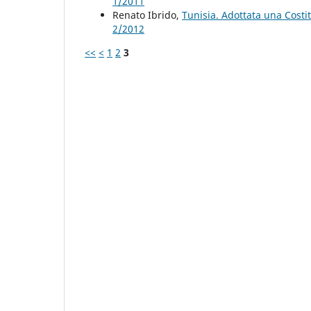
1/2011
Renato Ibrido,
Tunisia. Adottata una Costi
2/2012
<<
<
1
2
3