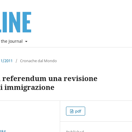
 the Journal
e 1/2011
/
Cronache dal Mondo
 referendum una revisione
di immigrazione
pdf
284
Published