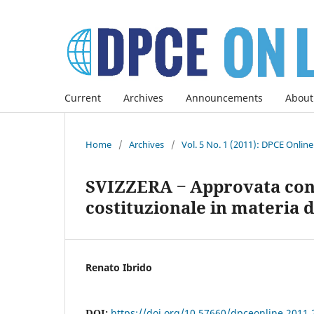
Current
Archives
Announcements
About
Home
/
Archives
/
Vol. 5 No. 1 (2011): DPCE Onlin
SVIZZERA ‒ Approvata con
costituzionale in materia 
Renato Ibrido
DOI:
https://doi.org/10.57660/dpceonline.2011.