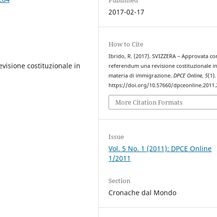
2017-02-17
How to Cite
Ibrido, R. (2017). SVIZZERA ‒ Approvata co
isione costituzionale in
referendum una revisione costituzionale i
materia di immigrazione.
DPCE Online
,
5
(1).
https://doi.org/10.57660/dpceonline.2011.
More Citation Formats
Issue
Vol. 5 No. 1 (2011): DPCE Online
1/2011
Section
Cronache dal Mondo