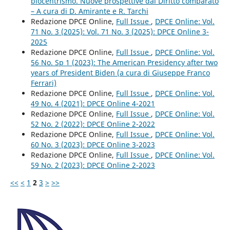
biocentrismo. Nuove prospettive dal Diritto comparato
– A cura di D. Amirante e R. Tarchi
Redazione DPCE Online,
Full Issue
,
DPCE Online: Vol.
71 No. 3 (2025): Vol. 71 No. 3 (2025): DPCE Online 3-
2025
Redazione DPCE Online,
Full Issue
,
DPCE Online: Vol.
56 No. Sp 1 (2023): The American Presidency after two
years of President Biden (a cura di Giuseppe Franco
Ferrari)
Redazione DPCE Online,
Full Issue
,
DPCE Online: Vol.
49 No. 4 (2021): DPCE Online 4-2021
Redazione DPCE Online,
Full Issue
,
DPCE Online: Vol.
52 No. 2 (2022): DPCE Online 2-2022
Redazione DPCE Online,
Full Issue
,
DPCE Online: Vol.
60 No. 3 (2023): DPCE Online 3-2023
Redazione DPCE Online,
Full Issue
,
DPCE Online: Vol.
59 No. 2 (2023): DPCE Online 2-2023
<<
<
1
2
3
>
>>