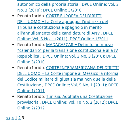
autonomico della propria storia
,
DPCE Online: Vol. 3
No. 3 (2010): DPCE Online 3/2010
Renato Ibrido,
CORTE EUROPEA DEI DIRITTI
DELL’UOMO ‒ La Corte appoggia l’indirizzo del
Tribunale costituzionale spagnolo in merito
all’annullamento delle candidature di ANV
,
DPCE
Online: Vol. 5 No. 1 (2011): DPCE Online 1/2011
Renato Ibrido,
MADAGASCAR ‒ Definito un nuovo
“calendario” per la transizione costituzionale alla IV
Repubblica
,
DPCE Online: Vol. 3 No. 3 (2010): DPCE
Online 3/2010
Renato Ibrido,
CORTE INTERAMERICANA DEI DIRITTI
DELL’UOMO ‒ La Corte impone al Messico la riforma
del Codice militare di giustizia ma non quella della
Costituzione
,
DPCE Online: Vol. 5 No. 1 (2011): DPCE
Online 1/2011
Renato Ibrido,
Tunisia. Adottata una Costituzione
provvisoria
,
DPCE Online: Vol. 10 No. 2 (2012): DPCE
Online 2/2012
<<
<
1
2
3