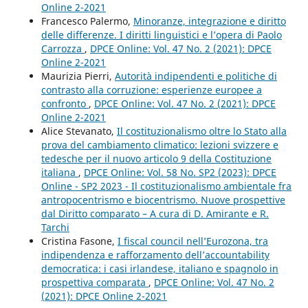
Online 2-2021
Francesco Palermo,
Minoranze, integrazione e diritto
delle differenze. I diritti linguistici e l’opera di Paolo
Carrozza
,
DPCE Online: Vol. 47 No. 2 (2021): DPCE
Online 2-2021
Maurizia Pierri,
Autorità indipendenti e politiche di
contrasto alla corruzione: esperienze europee a
confronto
,
DPCE Online: Vol. 47 No. 2 (2021): DPCE
Online 2-2021
Alice Stevanato,
Il costituzionalismo oltre lo Stato alla
prova del cambiamento climatico: lezioni svizzere e
tedesche per il nuovo articolo 9 della Costituzione
italiana
,
DPCE Online: Vol. 58 No. SP2 (2023): DPCE
Online - SP2 2023 - Il costituzionalismo ambientale fra
antropocentrismo e biocentrismo. Nuove prospettive
dal Diritto comparato – A cura di D. Amirante e R.
Tarchi
Cristina Fasone,
I fiscal council nell’Eurozona, tra
indipendenza e rafforzamento dell’accountability
democratica: i casi irlandese, italiano e spagnolo in
prospettiva comparata
,
DPCE Online: Vol. 47 No. 2
(2021): DPCE Online 2-2021