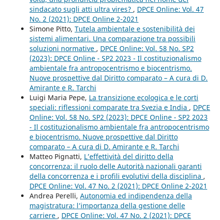
sindacato sugli atti ultra vires?
,
DPCE Online: Vol. 47
No. 2 (2021): DPCE Online 2-2021
Simone Pitto,
Tutela ambientale e sostenibilità dei
sistemi alimentari. Una comparazione tra possibili
soluzioni normative
,
DPCE Online: Vol. 58 No. SP2
(2023): DPCE Online - SP2 2023 - Il costituzionalismo
ambientale fra antropocentrismo e biocentrismo.
Nuove prospettive dal Diritto comparato – A cura di D.
Amirante e R. Tarchi
Luigi Maria Pepe,
La transizione ecologica e le corti
speciali: riflessioni comparate tra Svezia e India
,
DPCE
Online: Vol. 58 No. SP2 (2023): DPCE Online - SP2 2023
- Il costituzionalismo ambientale fra antropocentrismo
e biocentrismo. Nuove prospettive dal Diritto
comparato – A cura di D. Amirante e R. Tarchi
Matteo Pignatti,
L’effettività del diritto della
concorrenza: il ruolo delle Autorità nazionali garanti
della concorrenza e i profili evolutivi della disciplina
,
DPCE Online: Vol. 47 No. 2 (2021): DPCE Online 2-2021
Andrea Perelli,
Autonomia ed indipendenza della
magistratura: l’importanza della gestione delle
carriere
,
DPCE Online: Vol. 47 No. 2 (2021): DPCE