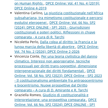
on Human Rights
,
DPCE Online: Vol. 41 No. 4 (2019):
DPCE Online 4-2019
Valentina Carlino,
La giustizia costituzionale nell’Africa
subsahariana, tra mimetismo costituzionale e percorsi
evolutivi eterogenei
,
DPCE Online: Vol. 66 No. SP2
(2024): DPCE ONLINE - SP1 2025 - Giurisdizioni
costituzionali e poteri politici. Riflessioni in chiave
comparata - A cura di R. Tarchi
Nicoletta Perlo,
Dalla colpa al diritto: la Francia e la
lunga marcia della libertà di abortire
,
DPCE Online:
Vol. 74 No. 2 (2026): DPCE Online 2-2026
Vincenza Conte,
Per una teoria civilistica del danno
climatico. Interessi non appropriativi, tecniche
processuali per diritti trans-soggettivi, dimensione
intergenerazionale dei diritti fondamentali
,
DPCE
Online: Vol. 58 No. SP2 (2023): DPCE Online - SP2 2023
- Il costituzionalismo ambientale fra antropocentrismo
e biocentrismo. Nuove prospettive dal Diritto
comparato – A cura di D. Amirante e R. Tarchi
Graziella Romeo,
Giudizio di costituzionalità e
interpretazione: una prospettiva comparata
,
DPCE
Online: Vol. 66 No. SP2 (2024): DPCE ONLINE - SP1