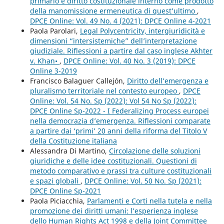
primario e diritto costituzionale interno come prodotto
della manomissione ermeneutica di quest’ultimo
,
DPCE Online: Vol. 49 No. 4 (2021): DPCE Online 4-2021
Paola Parolari,
Legal Polycentricity, intergiuridicità e
dimensioni “intersistemiche” dell’interpretazione
giudiziale. Riflessioni a partire dal caso inglese Akhter
v. Khan•
,
DPCE Online: Vol. 40 No. 3 (2019): DPCE
Online 3-2019
Francisco Balaguer Callejón,
Diritto dell’emergenza e
pluralismo territoriale nel contesto europeo
,
DPCE
Online: Vol. 54 No. Sp (2022): Vol 54 No Sp (2022):
DPCE Online Sp-2022 - I Federalizing Process europei
nella democrazia d’emergenza. Riflessioni comparate
a partire dai ‘primi’ 20 anni della riforma del Titolo V
della Costituzione italiana
Alessandra Di Martino,
Circolazione delle soluzioni
giuridiche e delle idee costituzionali. Questioni di
metodo comparativo e prassi tra culture costituzionali
e spazi globali
,
DPCE Online: Vol. 50 No. Sp (2021):
DPCE Online Sp-2021
Paola Piciacchia,
Parlamenti e Corti nella tutela e nella
promozione dei diritti umani: l’esperienza inglese
dello Human Rights Act 1998 e della Joint Committee