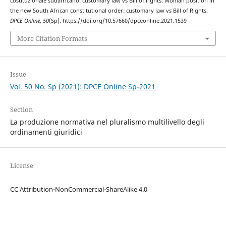
costituzionale sudafricano: customary law vs Bill of rights: Woman position in
the new South African constitutional order: customary law vs Bill of Rights.
DPCE Online
,
50
(Sp). https://doi.org/10.57660/dpceonline.2021.1539
More Citation Formats
Issue
Vol. 50 No. Sp (2021): DPCE Online Sp-2021
Section
La produzione normativa nel pluralismo multilivello degli
ordinamenti giuridici
License
CC Attribution-NonCommercial-ShareAlike 4.0