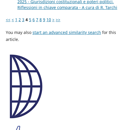
2025 - Giurisdizioni costituzionali e poteri politici.
Riflessioni in chiave comparata - A cura di R. Tarchi
<<
<
1
2
3
4
5
6
7
8
9
10
>
>>
You may also
start an advanced similarity search
for this
article.