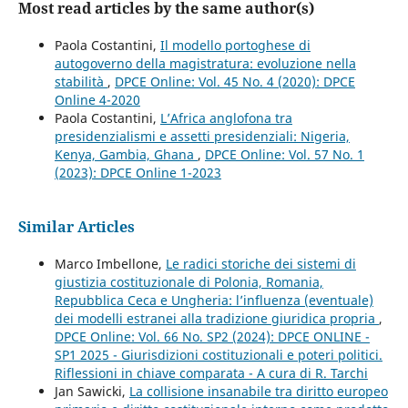
Most read articles by the same author(s)
Paola Costantini,
Il modello portoghese di
autogoverno della magistratura: evoluzione nella
stabilità
,
DPCE Online: Vol. 45 No. 4 (2020): DPCE
Online 4-2020
Paola Costantini,
L’Africa anglofona tra
presidenzialismi e assetti presidenziali: Nigeria,
Kenya, Gambia, Ghana
,
DPCE Online: Vol. 57 No. 1
(2023): DPCE Online 1-2023
Similar Articles
Marco Imbellone,
Le radici storiche dei sistemi di
giustizia costituzionale di Polonia, Romania,
Repubblica Ceca e Ungheria: l’influenza (eventuale)
dei modelli estranei alla tradizione giuridica propria
,
DPCE Online: Vol. 66 No. SP2 (2024): DPCE ONLINE -
SP1 2025 - Giurisdizioni costituzionali e poteri politici.
Riflessioni in chiave comparata - A cura di R. Tarchi
Jan Sawicki,
La collisione insanabile tra diritto europeo