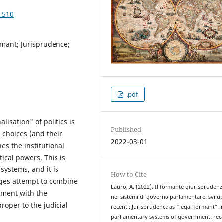
1510
mant; Jurisprudence;
.pdf
lisation" of politics is
Published
l choices (and their
2022-03-01
s the institutional
ical powers. This is
 systems, and it is
How to Cite
dges attempt to combine
Lauro, A. (2022). Il formante giurisprudenz
rnment with the
nei sistemi di governo parlamentare: svilu
roper to the judicial
recenti: Jurisprudence as “legal formant” i
parliamentary systems of government: rec