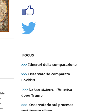
FOCUS
>>>
Itinerari della comparazione
>>>
Osservatorio comparato
Covid19
>>>
La transizione: l’America
iale
dopo Trump
ppi
n
>>>
Osservatorio sul processo
ent
costituente cileno