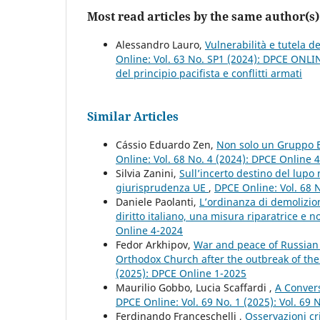
Most read articles by the same author(s)
Alessandro Lauro,
Vulnerabilità e tutela d
Online: Vol. 63 No. SP1 (2024): DPCE ONLI
del principio pacifista e conflitti armati
Similar Articles
Cássio Eduardo Zen,
Non solo un Gruppo E
Online: Vol. 68 No. 4 (2024): DPCE Online 
Silvia Zanini,
Sull’incerto destino del lupo
giurisprudenza UE
,
DPCE Online: Vol. 68 
Daniele Paolanti,
L’ordinanza di demolizion
diritto italiano, una misura riparatrice e
Online 4-2024
Fedor Arkhipov,
War and peace of Russian O
Orthodox Church after the outbreak of th
(2025): DPCE Online 1-2025
Maurilio Gobbo, Lucia Scaffardi ,
A Conver
DPCE Online: Vol. 69 No. 1 (2025): Vol. 69
Ferdinando Franceschelli ,
Osservazioni cri