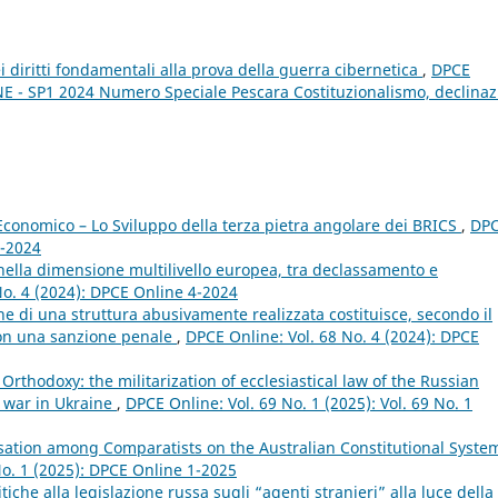
ei diritti fondamentali alla prova della guerra cibernetica
,
DPCE
NE - SP1 2024 Numero Speciale Pescara Costituzionalismo, declinaz
conomico – Lo Sviluppo della terza pietra angolare dei BRICS
,
DP
4-2024
 nella dimensione multilivello europea, tra declassamento e
No. 4 (2024): DPCE Online 4-2024
e di una struttura abusivamente realizzata costituisce, secondo il
 non una sanzione penale
,
DPCE Online: Vol. 68 No. 4 (2024): DPCE
rthodoxy: the militarization of ecclesiastical law of the Russian
e war in Ukraine
,
DPCE Online: Vol. 69 No. 1 (2025): Vol. 69 No. 1
sation among Comparatists on the Australian Constitutional Syst
 No. 1 (2025): DPCE Online 1-2025
tiche alla legislazione russa sugli “agenti stranieri” alla luce della