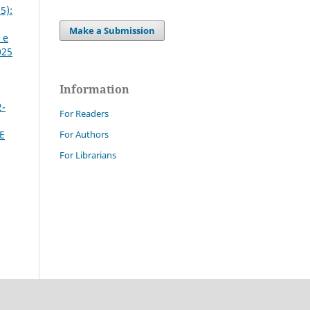
5):
Make a Submission
 e
025
Information
2-
For Readers
For Authors
E
For Librarians