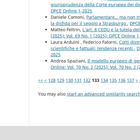
giurisprudenza della Corte europea dei di
DPCE Online 1-2025
Daniele Camoni,
Parlamentare… ma non trop
la disfida per il seggio a Strasburgo
,
DPCE
Matteo Feltrin,
L’art. 8 CEDU e la tutela d
(2025): Vol. 69 No. 1 (2025): DPCE Online 
Laura Arduini , Federico Falorni,
Corti dist
scientifiche e fattuali: tendenze recenti
,
D
2025
Andrea Spaziani,
Il modello europeo di gest
Online: Vol. 70 No. 2 (2025): Vol. 70 No. 2
<<
<
128
129
130
131
132
133
134
135
136
137
>
You may also
start an advanced similarity searc