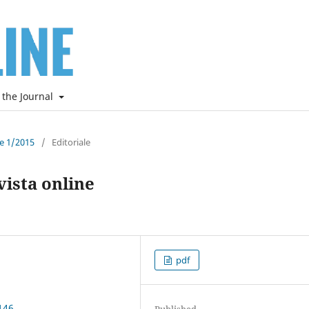
 the Journal
ne 1/2015
/
Editoriale
vista online
pdf
146
Published