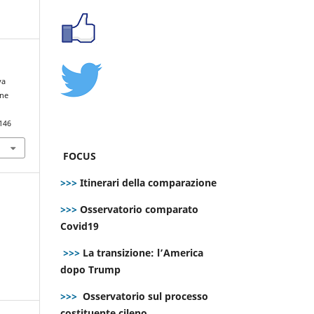
va
ine
146
FOCUS
>>>
Itinerari della comparazione
>>>
Osservatorio comparato
Covid19
>>>
La transizione: l’America
dopo Trump
>>>
Osservatorio sul processo
costituente cileno