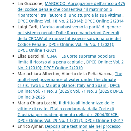
Lia Guccione,
MAROCCO. Abrogazione dell’articolo 475
del codice penale che consentiva “il matrimonio
riparatore” tra l’autore di uno stupro e la sua vittima
,
DPCE Online: Vol. 18 No. 2 (2014): DPCE Online 2/2014
Luigi Carli,
L’ardua anabasi verso la parità di genere
nel sistema penale Dalle Raccomandazioni Generali
della CEDAW alle nuove fattispecie sanzionatorie del
Codice Penale
,
DPCE Online: Vol. 46 No. 1 (2021):
DPCE Online 1-2021
Elisa Bertolini,
CINA ‒ La Corte suprema popolare
limita il ricorso alla pena capitale
,
DPCE Online: Vol. 2
No. 2 (2010): DPCE Online 2/2010
Mariachiara Alberton, Alberto de la Peña Varona,
The
multi-level governance of water under the climate
crisis. Two EU MS at a glance: Italy and Spain
,
DPCE
Online: Vol. 71 No. 3 (2025): Vol. 71 No. 3 (2025): DPCE
Online 3-2025
Maria Chiara Locchi,
Il diritto all’indennizzo delle
vittime di reato: l’Italia condannata dalla Corte di
Giustizia per inadempimento della dir. 2004/80/CE
,
DPCE Online: Vol. 29 No. 1 (2017): DPCE Online 1-2017
Enrico Ajmar,
Deposizione testimoniale nel processo