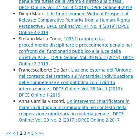
penale tra tutela della vittima e diritto alla difesa
,
DPCE Online: Vol. 41 No. 4 (2019): DPCE Online 4-2019
Diego Mauri,
Life Imprisonment Without Prospect of
Release: Comparative Remarks from a Human-Rights
Perspective
,
DPCE Online: Vol. 41 No. 4 (2019): DPCE
Online 4-2019
Stefano Maria Corso,
1093 Il rapporto tra
procedimento disciplinare e procedimento penale nei
confronti del funzionario pubblico alla luce della
direttiva P.I.F.
,
DPCE Online: Vol. 39 No. 2 (2019): DPCE
Online 2-2019
Francescalberto De Bari,
L’azione esterna dell’Unione
nel contesto del Trattato sull’Antartide: individuazione
delle competenze e compatibilità con il diritto
internazionale
,
DPCE Online: Vol. 38 No. 1 (2019):
DPCE Online 1-2019
Anna Camilla Visconti,
Un intervento chiarificatore in
materia di doppia incriminabilità nel contesto della
cooperazione giudiziaria in materia penale
,
DPCE
Online: Vol. 30 No. 2 (2017): DPCE Online 2-2017
<<
<
1
2
3
4
5
>
>>