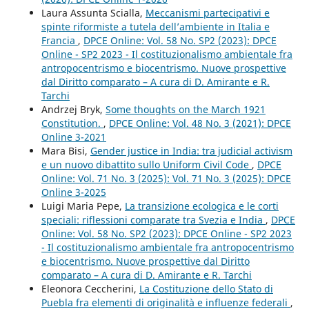
Laura Assunta Scialla,
Meccanismi partecipativi e
spinte riformiste a tutela dell’ambiente in Italia e
Francia
,
DPCE Online: Vol. 58 No. SP2 (2023): DPCE
Online - SP2 2023 - Il costituzionalismo ambientale fra
antropocentrismo e biocentrismo. Nuove prospettive
dal Diritto comparato – A cura di D. Amirante e R.
Tarchi
Andrzej Bryk,
Some thoughts on the March 1921
Constitution.
,
DPCE Online: Vol. 48 No. 3 (2021): DPCE
Online 3-2021
Mara Bisi,
Gender justice in India: tra judicial activism
e un nuovo dibattito sullo Uniform Civil Code
,
DPCE
Online: Vol. 71 No. 3 (2025): Vol. 71 No. 3 (2025): DPCE
Online 3-2025
Luigi Maria Pepe,
La transizione ecologica e le corti
speciali: riflessioni comparate tra Svezia e India
,
DPCE
Online: Vol. 58 No. SP2 (2023): DPCE Online - SP2 2023
- Il costituzionalismo ambientale fra antropocentrismo
e biocentrismo. Nuove prospettive dal Diritto
comparato – A cura di D. Amirante e R. Tarchi
Eleonora Ceccherini,
La Costituzione dello Stato di
Puebla fra elementi di originalità e influenze federali
,