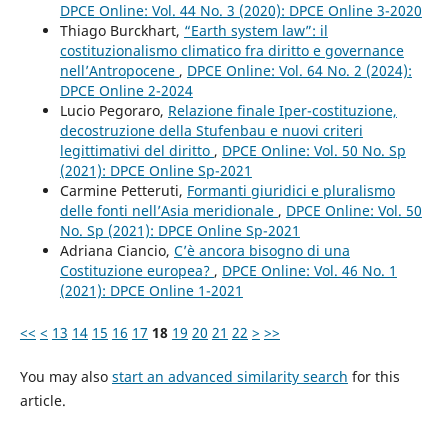
DPCE Online: Vol. 44 No. 3 (2020): DPCE Online 3-2020
Thiago Burckhart,
“Earth system law”: il
costituzionalismo climatico fra diritto e governance
nell’Antropocene
,
DPCE Online: Vol. 64 No. 2 (2024):
DPCE Online 2-2024
Lucio Pegoraro,
Relazione finale Iper-costituzione,
decostruzione della Stufenbau e nuovi criteri
legittimativi del diritto
,
DPCE Online: Vol. 50 No. Sp
(2021): DPCE Online Sp-2021
Carmine Petteruti,
Formanti giuridici e pluralismo
delle fonti nell’Asia meridionale
,
DPCE Online: Vol. 50
No. Sp (2021): DPCE Online Sp-2021
Adriana Ciancio,
C’è ancora bisogno di una
Costituzione europea?
,
DPCE Online: Vol. 46 No. 1
(2021): DPCE Online 1-2021
<<
<
13
14
15
16
17
18
19
20
21
22
>
>>
You may also
start an advanced similarity search
for this
article.