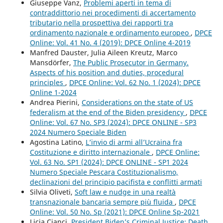
Giuseppe Vanz,
Problemi aperti in tema di
contraddittorio nei procedimenti di accertamento
tributario nella prospettiva dei rapporti tra
ordinamento nazionale e ordinamento europeo
,
DPCE
Online: Vol. 41 No. 4 (2019): DPCE Online 4-2019
Manfred Dauster, Julia Aileen Kreutz, Marco
Mansdörfer,
The Public Prosecutor in Germany.
Aspects of his position and duties, procedural
principles
,
DPCE Online: Vol. 62 No. 1 (2024): DPCE
Online 1-2024
Andrea Pierini,
Considerations on the state of US
federalism at the end of the Biden presidency
,
DPCE
Online: Vol. 67 No. SP3 (2024): DPCE ONLINE - SP3
2024 Numero Speciale Biden
Agostina Latino,
L’invio di armi all’Ucraina fra
Costituzione e diritto internazionale
,
DPCE Online:
Vol. 63 No. SP1 (2024): DPCE ONLINE - SP1 2024
Numero Speciale Pescara Costituzionalismo,
declinazioni del principio pacifista e conflitti armati
Silvia Oliveti,
Soft law e nudge in una realtà
transnazionale bancaria sempre più fluida
,
DPCE
Online: Vol. 50 No. Sp (2021): DPCE Online Sp-2021
Licia Cianci,
President Biden’s Criminal Justice: Death