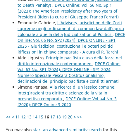
to Death Penalty!
,
DPCE Online: Vol. 56 No. Sp 1
(2023): The American Presidency after two years of
President Biden (a cura di Giuseppe Franco Ferrari)
Emanuele Gabriele,
L’Advisory Jurisdiction delle Corti
supreme negli ordinamenti di common law dall’epoca
coloniale a quella della Judicialization of Politics
,
DPCE
Online: Vol. 66 No. SP2 (2024): DPCE ONLINE - SP1
2025 - Giurisdizioni costituzionali e poteri politici.
Riflessioni in chiave comparata - A cura di R. Tarchi
Aldo Ligustro,
Principio pacifista e uso della forza nel
diritto internazionale contemporaneo
,
DPCE Online:
Vol. 63 No. SP1 (2024): DPCE ONLINE - SP1 2024
Numero Speciale Pescara Costituzionalismo,
declinazioni del principio pacifista e conflitti armati
Simone Penasa,
Alla ricerca di un lessico comune:
inte(g)razioni tra diritto e scienze della vita in
prospettiva comparata
,
DPCE Online: Vol. 44 No. 3
(2020): DPCE Online 3-2020
<<
<
11
12
13
14
15
16
17
18
19
20
>
>>
You may also
start an advanced similarity search
for this