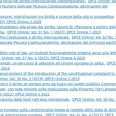
lla forza nel diritto internazionale contemporaneo
,
DPCE Online: Vo
 Numero Speciale Pescara Costituzionalismo, declinazioni del
comune: inte(g)razioni tra diritto e scienze della vita in prospettiva
020): DPCE Online 3-2020
shutdowns alla prova del diritto. Spunti di riflessione a partire dall
ana
,
DPCE Online: Vol. 57 No. 1 (2023): DPCE Online 1-2023
 fra Costituzione e diritto internazionale
,
DPCE Online: Vol. 63 No. 
ciale Pescara Costituzionalismo, declinazioni del principio pacifi
 della rule of law: un’endiadi funzionalmente protesa verso una let
 Online: Vol. 61 No. 4 (2023): DPCE Online 4-2023
identali: un percorso di adesione all’Unione europea in salita
,
DPCE
4-2023
 environment of the introduction of the constitutional complaint to
ine: Vol. 39 No. 2 (2019): DPCE Online 2-2019
 e il diritto di portare armi da fuoco nei luoghi pubblici Comme
ruen, con note minime sulle implicazioni sulla Firearms Tort Litigati
 3 (2022): DPCE Online 3-2022
ralismo delle fonti nell’Asia meridionale
,
DPCE Online: Vol. 50 No.
 europeo sulla condizionalità legata al rispetto dello Stato di dirit
so di integrazione europea
,
DPCE Online: Vol. 61 No. 4 (2023): DPCE