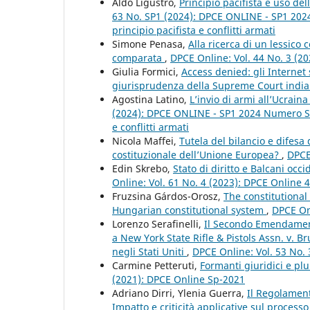
Aldo Ligustro,
Principio pacifista e uso de
63 No. SP1 (2024): DPCE ONLINE - SP1 2024
principio pacifista e conflitti armati
Simone Penasa,
Alla ricerca di un lessico 
comparata
,
DPCE Online: Vol. 44 No. 3 (2
Giulia Formici,
Access denied: gli Internet 
giurisprudenza della Supreme Court indi
Agostina Latino,
L’invio di armi all’Ucraina
(2024): DPCE ONLINE - SP1 2024 Numero Spe
e conflitti armati
Nicola Maffei,
Tutela del bilancio e difesa
costituzionale dell’Unione Europea?
,
DPCE
Edin Skrebo,
Stato di diritto e Balcani occ
Online: Vol. 61 No. 4 (2023): DPCE Online 
Fruzsina Gárdos-Orosz,
The constitutional
Hungarian constitutional system
,
DPCE Onl
Lorenzo Serafinelli,
Il Secondo Emendamento
a New York State Rifle & Pistols Assn. v. B
negli Stati Uniti
,
DPCE Online: Vol. 53 No.
Carmine Petteruti,
Formanti giuridici e plu
(2021): DPCE Online Sp-2021
Adriano Dirri, Ylenia Guerra,
Il Regolamento
Impatto e criticità applicative sul proces