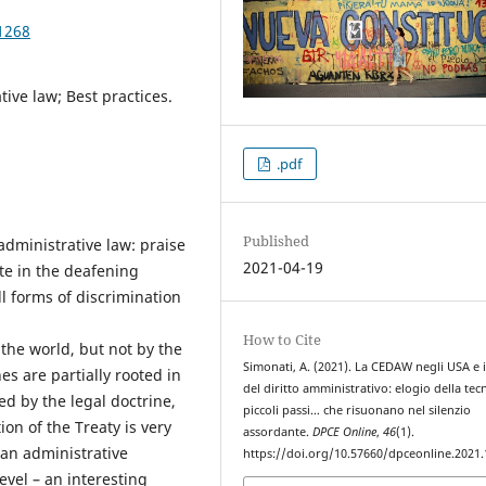
1268
ive law; Best practices.
.pdf
Published
administrative law: praise
2021-04-19
te in the deafening
ll forms of discrimination
How to Cite
 the world, but not by the
Simonati, A. (2021). La CEDAW negli USA e i
es are partially rooted in
del diritto amministrativo: elogio della tec
ed by the legal doctrine,
piccoli passi… che risuonano nel silenzio
tion of the Treaty is very
assordante.
DPCE Online
,
46
(1).
an administrative
https://doi.org/10.57660/dpceonline.2021
level – an interesting