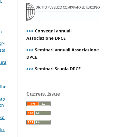
l.
>>>
Convegni annuali
a
Associazione DPCE
SP1
>>>
Seminari annuali Associazione
sta
DPCE
tura
>>>
Seminari Scuola DPCE
 the
Current Issue
nto
on
 Sp
to.