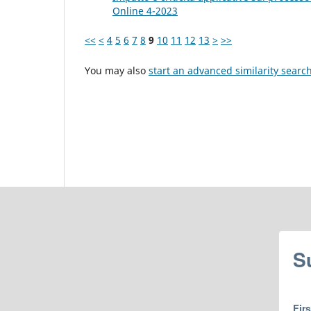
Online 4-2023
<<
<
4
5
6
7
8
9
10
11
12
13
>
>>
You may also
start an advanced similarity searc