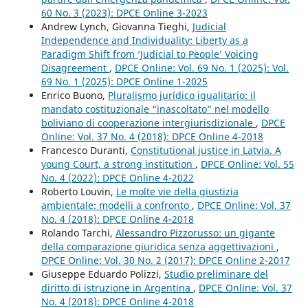
60 No. 3 (2023): DPCE Online 3-2023
Andrew Lynch, Giovanna Tieghi,
Judicial
Independence and Individuality: Liberty as a
Paradigm Shift from ‘Judicial to People’ Voicing
Disagreement
,
DPCE Online: Vol. 69 No. 1 (2025): Vol.
69 No. 1 (2025): DPCE Online 1-2025
Enrico Buono,
Pluralismo jurídico igualitario: il
mandato costituzionale “inascoltato” nel modello
boliviano di cooperazione intergiurisdizionale
,
DPCE
Online: Vol. 37 No. 4 (2018): DPCE Online 4-2018
Francesco Duranti,
Constitutional justice in Latvia. A
young Court, a strong institution
,
DPCE Online: Vol. 55
No. 4 (2022): DPCE Online 4-2022
Roberto Louvin,
Le molte vie della giustizia
ambientale: modelli a confronto
,
DPCE Online: Vol. 37
No. 4 (2018): DPCE Online 4-2018
Rolando Tarchi,
Alessandro Pizzorusso: un gigante
della comparazione giuridica senza aggettivazioni
,
DPCE Online: Vol. 30 No. 2 (2017): DPCE Online 2-2017
Giuseppe Eduardo Polizzi,
Studio preliminare del
diritto di istruzione in Argentina
,
DPCE Online: Vol. 37
No. 4 (2018): DPCE Online 4-2018