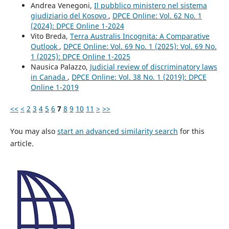
Andrea Venegoni,
Il pubblico ministero nel sistema
giudiziario del Kosovo
,
DPCE Online: Vol. 62 No. 1
(2024): DPCE Online 1-2024
Vito Breda,
Terra Australis Incognita: A Comparative
Outlook
,
DPCE Online: Vol. 69 No. 1 (2025): Vol. 69 No.
1 (2025): DPCE Online 1-2025
Nausica Palazzo,
Judicial review of discriminatory laws
in Canada
,
DPCE Online: Vol. 38 No. 1 (2019): DPCE
Online 1-2019
<<
<
2
3
4
5
6
7
8
9
10
11
>
>>
You may also
start an advanced similarity search
for this
article.