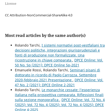
License
CC Attribution-NonCommercial-ShareAlike 4.0
Most read articles by the same author(s)
Rolando Tarchi,
I sistemi normativi post-vestfaliani tra
decisioni politiche, integrazioni giurisprudenziali e
fonti di produzione non formalizzate. Una
ricostruzione in chiave comparata
,
DPCE Online: Vol.
50 No. Sp (2021): DPCE Online Sp-2021
Emanuele Rossi, Rolando Tarchi,
Seminari pisani di
dottorato in ricordo di Paolo Carrozza. Settembre
2020-febbraio 2021 Presentazione
,
DPCE Online: Vol.
47 No. 2 (2021): DPCE Online 2-2021
Rolando Tarchi,
Le monarchie cessate: l’esperienza
italiana nella prospettiva comparata. Riflessioni finali
sulla sezione monografica
,
DPCE Online: Vol. 72 No. 4
(2025): Vol. 72 No. 4 (2025): Vol. 72 No. 4 (2025): DPCE
Online 4-2025