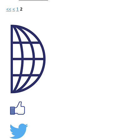
<<
<
1
2