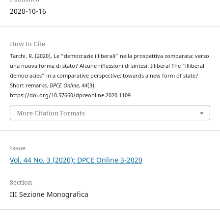
2020-10-16
How to Cite
Tarchi, R. (2020). Le “democrazie illiberali” nella prospettiva comparata: verso
una nuova forma di stato? Alcune riflessioni di sintesi: Illiberal The "illiberal
democracies" in a comparative perspective: towards a new form of state?
Short remarks.
DPCE Online
,
44
(3).
https://doi.org/10.57660/dpceonline.2020.1109
More Citation Formats
Issue
Vol. 44 No. 3 (2020): DPCE Online 3-2020
Section
III Sezione Monografica