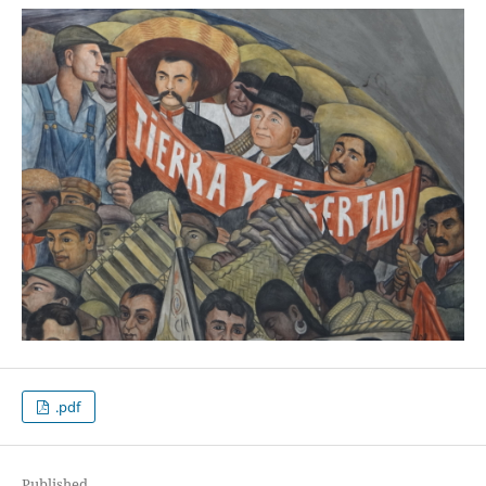
.pdf
Published