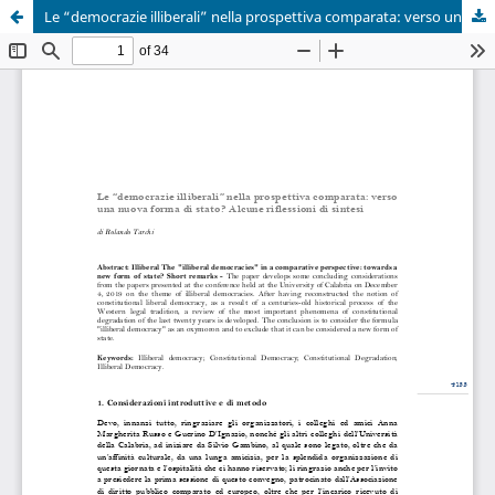
Le “democrazie illiberali” nella prospettiva comparata: verso una nuova forma di stato? Alcune riflessioni di sintesi