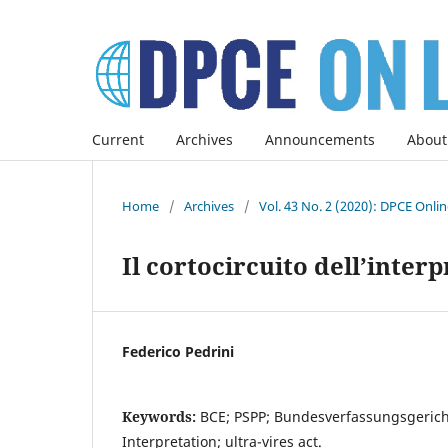
Current
Archives
Announcements
About
Home
/
Archives
/
Vol. 43 No. 2 (2020): DPCE Onli
Il cortocircuito dell’inter
Federico Pedrini
Keywords:
BCE; PSPP; Bundesverfassungsgericht;
Interpretation; ultra-vires act.