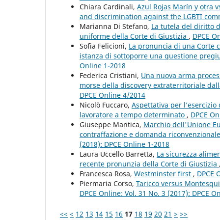
Chiara Cardinali,
Azul Rojas Marín y otra v
and discrimination against the LGBTI co
Marianna Di Stefano,
La tutela del diritto 
uniforme della Corte di Giustizia
,
DPCE Onl
Sofia Felicioni,
La pronuncia di una Corte c
istanza di sottoporre una questione pregiud
Online 1-2018
Federica Cristiani,
Una nuova arma processu
morse della discovery extraterritoriale dal
DPCE Online 4/2014
Nicolò Fuccaro,
Aspettativa per l’esercizi
lavoratore a tempo determinato
,
DPCE Onl
Giuseppe Mantica,
Marchio dell'Unione Eur
contraffazione e domanda riconvenzionale d
(2018): DPCE Online 1-2018
Laura Uccello Barretta,
La sicurezza alimen
recente pronunzia della Corte di Giustizia
Francesca Rosa,
Westminster first
,
DPCE O
Piermaria Corso,
Taricco versus Montesqui
DPCE Online: Vol. 31 No. 3 (2017): DPCE O
<<
<
12
13
14
15
16
17
18
19
20
21
>
>>