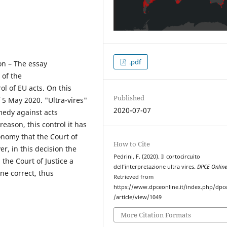
.pdf
ion – The essay
 of the
l of EU acts. On this
Published
f 5 May 2020. "Ultra-vires"
2020-07-07
emedy against acts
reason, this control it has
onomy that the Court of
How to Cite
ver, in this decision the
Pedrini, F. (2020). Il cortocircuito
the Court of Justice a
dell’interpretazione ultra vires.
DPCE Onlin
ne correct, thus
Retrieved from
https://www.dpceonline.it/index.php/dpc
/article/view/1049
More Citation Formats