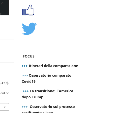
FOCUS
>>>
Itinerari della comparazione
>>>
Osservatorio comparato
Covid19
e
,
43
(2).
>>>
La transizione: l’America
eonline
dopo Trump
>>>
Osservatorio sul processo
costituente cileno