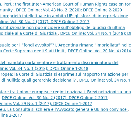
s. Perù: the first Inter-American Court of Human Rights case on tor
mmunity
,
DPCE Online: Vol. 43 No. 2 (2020): DPCE Online 2-2020
di proprietà intellettuale in ambito UE: gli sforzi di interpretazione
ine: Vol. 30 No. 2 (2017): DPCE Online 2-2017
ostituzionale non può incidere sull’obbligo dei giudici di ultima
iziale alla Corte di Giustizia
,
DPCE Online: Vol. 34 No. 1 (2018): 
ale per i “fondi avvoltoi”? L’Argentina rimane “imbrigliata” nelle
la Corte Suprema degli Stati Uniti
,
DPCE Online: Vol. 20 No. 4 (2014
o del mandato parlamentare e trattamento discriminatorio del
ine: Vol. 34 No. 1 (2018): DPCE Online 1-2018
opea: la Corte di Giustizia si esprime sul rapporto tra azione per
i nullità: quali gerarchie decisionali?
,
DPCE Online: Vol. 34 No. 1
tare tra Unione europea e regimi nazionali. Brevi notazioni su una
,
DPCE Online: Vol. 30 No. 2 (2017): DPCE Online 2-2017
nline: Vol. 29 No. 1 (2017): DPCE Online 1-2017
eu. La Consulta si schiera e l’Avvocato generale UE non convince
,
nline 3-2017