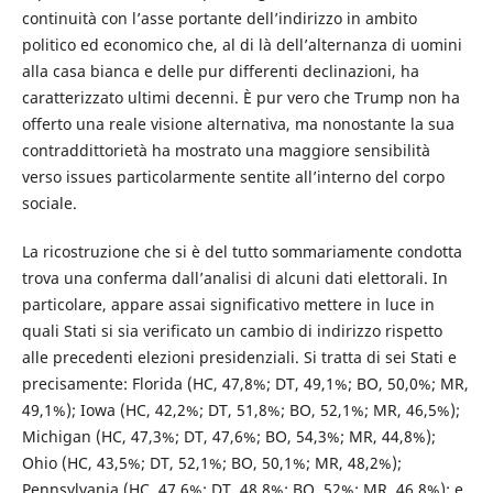
continuità con l’asse portante dell’indirizzo in ambito
politico ed economico che, al di là dell’alternanza di uomini
alla casa bianca e delle pur differenti declinazioni, ha
caratterizzato ultimi decenni. È pur vero che Trump non ha
offerto una reale visione alternativa, ma nonostante la sua
contraddittorietà ha mostrato una maggiore sensibilità
verso issues particolarmente sentite all’interno del corpo
sociale.
La ricostruzione che si è del tutto sommariamente condotta
trova una conferma dall’analisi di alcuni dati elettorali. In
particolare, appare assai significativo mettere in luce in
quali Stati si sia verificato un cambio di indirizzo rispetto
alle precedenti elezioni presidenziali. Si tratta di sei Stati e
precisamente: Florida (HC, 47,8%; DT, 49,1%; BO, 50,0%; MR,
49,1%); Iowa (HC, 42,2%; DT, 51,8%; BO, 52,1%; MR, 46,5%);
Michigan (HC, 47,3%; DT, 47,6%; BO, 54,3%; MR, 44,8%);
Ohio (HC, 43,5%; DT, 52,1%; BO, 50,1%; MR, 48,2%);
Pennsylvania (HC, 47,6%; DT, 48,8%; BO, 52%; MR, 46,8%); e