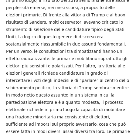
In primo luogo, il risultato del 2016 sembra smentire alcune
perplessità emerse, nei mesi scorsi, a proposito delle
elezioni primarie. Di fronte alla vittoria di Trump e al buon
risultato di Sanders, molti osservatori avevano criticato lo
strumento di selezione delle candidature tipico degli Stati
Uniti. La logica di questo genere di discorso era
sostanzialmente riassumibile in due assunti fondamentali.
Per un verso, le consultazioni tra simpatizzanti hanno un
effetto radicalizzante: le primarie mobilitano soprattutto gli
elettori più sensibili e polarizzati. Per l’altro, la vittoria alle
elezioni generali richiede candidature in grado di
intercettare i voti degli indecisi e di “parlare” al centro dello
schieramento politico. La vittoria di Trump sembra smentire
in modo netto questo assunto: in un sistema in cui la
partecipazione elettorale è alquanto modesta, il processo
elettorale richiede in primo luogo la capacità di mobilitare
una frazione minoritaria ma consistente di elettori,
sufficiente ad imporsi sul proprio avversario, cosa che può
essere fatta in modi diversi assai diversi tra loro. Le primarie