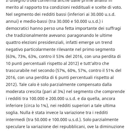
Il disegno trova conferma anche dalle prime analisi in
merito al rapporto tra condizioni reddituali e scelte di voto.
Nel segmento dei redditi bassi (inferiori ai 30.000 u.s.d.
annui) e medio-bassi (tra 30.000 e 50.000 u.s.d.) i
democratici hanno perso una fetta importante dei suffragi
che tradizionalmente avevano: paragonando le ultime
quattro elezioni presidenziali, infatti emerge un trend
negativo particolarmente rilevante nel primo segmento
(63%, 73%, 63%, contro il 53% del 2016, con una perdita di
10 punti percentuali rispetto al 2012) e tutt’altro che
trascurabile nel secondo (57%, 60%, 57%, contro il 51% del
2016, con una perdita di 6 punti percentuali rispetto al
2012). Tale calo è solo parzialmente compensato dalla
moderata crescita (pari al 3%) nel segmento che comprende
i redditi tra 100.000 e 200.000 u.s.d. e da quella, ancora
inferiore (circa lo 1%), nei redditi superiori a tale ultima
soglia. Nulla è stata invece la variazione tra i redditi
intermedi (tra 50.000 e 100.000 u.s.d.). Solo parzialmente
speculare la variazione dei repubblicani, ove la diminuzione