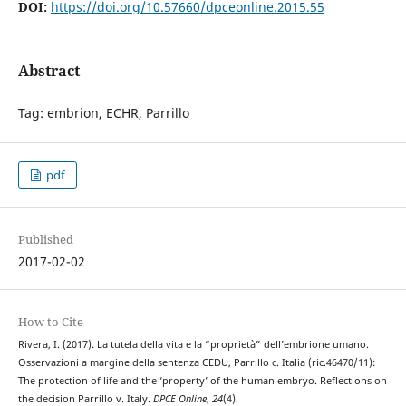
DOI:
https://doi.org/10.57660/dpceonline.2015.55
Abstract
Tag: embrion, ECHR, Parrillo
pdf
Published
2017-02-02
How to Cite
Rivera, I. (2017). La tutela della vita e la “proprietà” dell’embrione umano.
Osservazioni a margine della sentenza CEDU, Parrillo c. Italia (ric.46470/11):
The protection of life and the ‘property’ of the human embryo. Reflections on
the decision Parrillo v. Italy.
DPCE Online
,
24
(4).