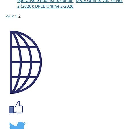
operative e nodi istituzionali
,
DPCE Online: Vol. 74 No.
2 (2026): DPCE Online 2-2026
<<
<
1
2