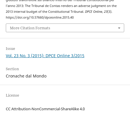
giudizio sfavorevole sul bilancio interno del Tribunal Constitucional per
l’anno 2013: The Tribunal de Contas renders an adverse judgment on the
2013 internal budget of the Constitutional Tribunal.
DPCE Online
,
23
(3).
https://doi.org/10.57660/dpceonline.2015.40
More Citation Formats
Issue
Vol. 23 No. 3 (2015): DPCE Online 3/2015
Section
Cronache dal Mondo
License
CC Attribution-NonCommercial-ShareAlike 4.0