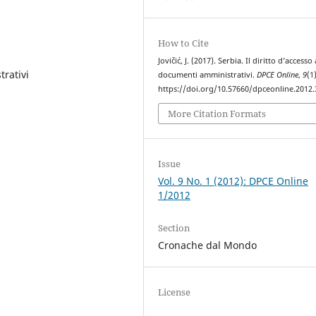
How to Cite
Jovičić, J. (2017). Serbia. Il diritto d’accesso 
trativi
documenti amministrativi.
DPCE Online
,
9
(1)
https://doi.org/10.57660/dpceonline.2012.
More Citation Formats
Issue
Vol. 9 No. 1 (2012): DPCE Online
1/2012
Section
Cronache dal Mondo
License