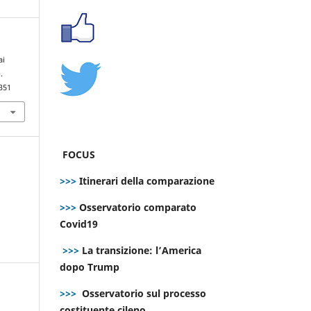
ai
.
351
FOCUS
>>>
Itinerari della comparazione
>>>
Osservatorio comparato
Covid19
>>>
La transizione: l’America
dopo Trump
>>>
Osservatorio sul processo
costituente cileno