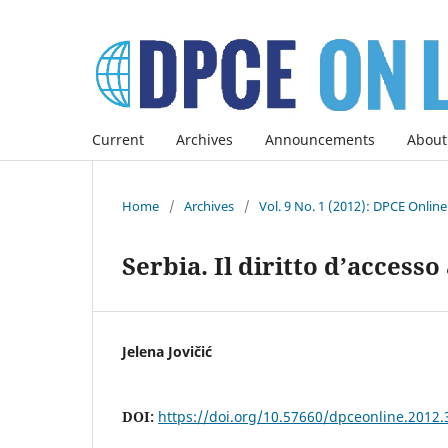
Current
Archives
Announcements
About
Home
/
Archives
/
Vol. 9 No. 1 (2012): DPCE Onlin
Serbia. Il diritto d’access
Jelena Jovičić
DOI:
https://doi.org/10.57660/dpceonline.2012.