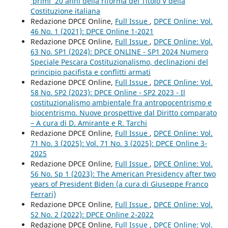
‘primi’ 20 anni della riforma del Titolo V della
Costituzione italiana
Redazione DPCE Online,
Full Issue
,
DPCE Online: Vol.
46 No. 1 (2021): DPCE Online 1-2021
Redazione DPCE Online,
Full Issue
,
DPCE Online: Vol.
63 No. SP1 (2024): DPCE ONLINE - SP1 2024 Numero
Speciale Pescara Costituzionalismo, declinazioni del
principio pacifista e conflitti armati
Redazione DPCE Online,
Full Issue
,
DPCE Online: Vol.
58 No. SP2 (2023): DPCE Online - SP2 2023 - Il
costituzionalismo ambientale fra antropocentrismo e
biocentrismo. Nuove prospettive dal Diritto comparato
– A cura di D. Amirante e R. Tarchi
Redazione DPCE Online,
Full Issue
,
DPCE Online: Vol.
71 No. 3 (2025): Vol. 71 No. 3 (2025): DPCE Online 3-
2025
Redazione DPCE Online,
Full Issue
,
DPCE Online: Vol.
56 No. Sp 1 (2023): The American Presidency after two
years of President Biden (a cura di Giuseppe Franco
Ferrari)
Redazione DPCE Online,
Full Issue
,
DPCE Online: Vol.
52 No. 2 (2022): DPCE Online 2-2022
Redazione DPCE Online,
Full Issue
,
DPCE Online: Vol.