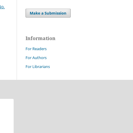
No.
Make a Submission
Information
For Readers
For Authors
For Librarians