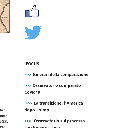
FOCUS
>>>
Itinerari della comparazione
>>>
Osservatorio comparato
Covid19
>>>
La transizione: l’America
dopo Trump
one:
sumer
>>>
Osservatorio sul processo
60
(3).
costituente cileno
.1979