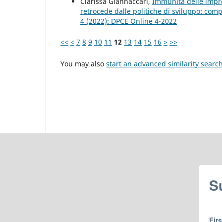
Clarissa Giannaccari,
Immunità delle impre
retrocede dalle politiche di sviluppo: co
4 (2022): DPCE Online 4-2022
<<
<
7
8
9
10
11
12
13
14
15
16
>
>>
You may also
start an advanced similarity searc