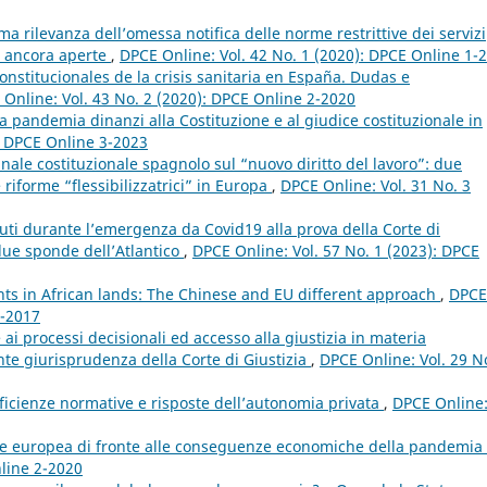
a rilevanza dell’omessa notifica delle norme restrittive dei servizi
i ancora aperte
,
DPCE Online: Vol. 42 No. 1 (2020): DPCE Online 1-
nstitucionales de la crisis sanitaria en España. Dudas e
Online: Vol. 43 No. 2 (2020): DPCE Online 2-2020
a pandemia dinanzi alla Costituzione e al giudice costituzionale in
: DPCE Online 3-2023
nale costituzionale spagnolo sul “nuovo diritto del lavoro”: due
e riforme “flessibilizzatrici” in Europa
,
DPCE Online: Vol. 31 No. 3
nuti durante l’emergenza da Covid19 alla prova della Corte di
 due sponde dell’Atlantico
,
DPCE Online: Vol. 57 No. 1 (2023): DPCE
nts in African lands: The Chinese and EU different approach
,
DPCE
2-2017
ai processi decisionali ed accesso alla giustizia in materia
ente giurisprudenza della Corte di Giustizia
,
DPCE Online: Vol. 29 N
efficienze normative e risposte dell’autonomia privata
,
DPCE Online
ne europea di fronte alle conseguenze economiche della pandemia
nline 2-2020