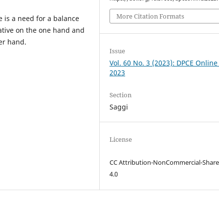
More Citation Formats
eed for a balance
ative on the one hand and
er hand.
Issue
Vol. 60 No. 3 (2023): DPCE Online
2023
Section
Saggi
License
CC Attribution-NonCommercial-Share
4.0