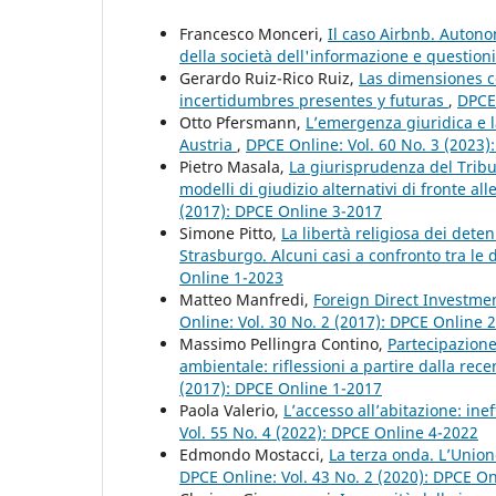
Francesco Monceri,
Il caso Airbnb. Autonom
della società dell'informazione e question
Gerardo Ruiz-Rico Ruiz,
Las dimensiones co
incertidumbres presentes y futuras
,
DPCE 
Otto Pfersmann,
L’emergenza giuridica e l
Austria
,
DPCE Online: Vol. 60 No. 3 (2023)
Pietro Masala,
La giurisprudenza del Tribu
modelli di giudizio alternativi di fronte all
(2017): DPCE Online 3-2017
Simone Pitto,
La libertà religiosa dei dete
Strasburgo. Alcuni casi a confronto tra le
Online 1-2023
Matteo Manfredi,
Foreign Direct Investme
Online: Vol. 30 No. 2 (2017): DPCE Online 
Massimo Pellingra Contino,
Partecipazione 
ambientale: riflessioni a partire dalla rec
(2017): DPCE Online 1-2017
Paola Valerio,
L’accesso all’abitazione: in
Vol. 55 No. 4 (2022): DPCE Online 4-2022
Edmondo Mostacci,
La terza onda. L’Unio
DPCE Online: Vol. 43 No. 2 (2020): DPCE O