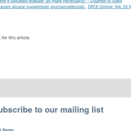
se e sviluppo globale: un male necessario? – Quando lo Stato
mparare alcune suggestioni giurisprudenziali
,
DPCE Online: Vol. 55 
h
for this article.