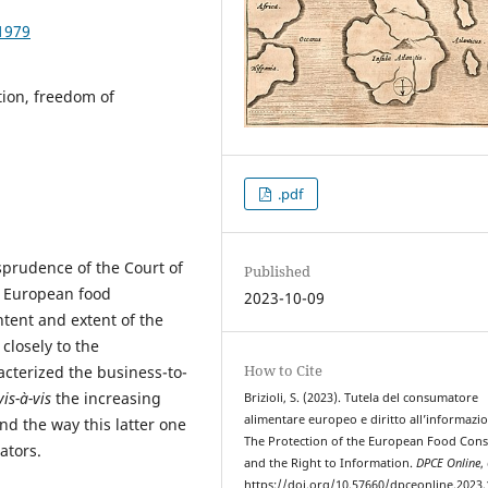
1979
tion, freedom of
.pdf
sprudence of the Court of
Published
he European food
2023-10-09
ntent and extent of the
closely to the
How to Cite
cterized the business-to-
vis-à-vis
the increasing
Brizioli, S. (2023). Tutela del consumatore
alimentare europeo e diritto all’informazi
nd the way this latter one
The Protection of the European Food Con
e market operators.
and the Right to Information.
DPCE Online
,
https://doi.org/10.57660/dpceonline.2023