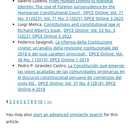
Valerio Lubello,
From Human Dignity to National
Identity: The Use of Foreign Jurisprudence by the
Hungarian Constitutional Court
,
DPCE Online: Vol. 71
No. 3 (2025): Vol. 71 No. 3 (2025): DPCE Online 3-2025
Luigi Melica,
Constitutions and constitutional law in
Richard Albert’s book
,
DPCE Online: Vol. 53 No. 3
(2022): DPCE Online 3-2022
Federico Spagnoli,
La riforma della Costituzione
cinese: un’analisi della revisione costituzionale del
2018 e dei suoi caratteri principali
,
DPCE Online: Vol.
38 No. 1 (2019): DPCE Online 1-2019
Pedro P. Grández Castro,
La Constitución que emerge:
las voces acalladas de las comunidades originarias en
el discurso constitucional peruano de comienzos del
siglo XXI
,
DPCE Online: Vol. 37 No. 4 (2018): DPCE
Online 4-2018
1
2
3
4
5
6
7
8
9
10
>
>>
You may also
start an advanced similarity search
for this
article.