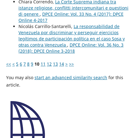
Chiara Correndo,
La Corte Suprema indiana tra
istanze religiose, conflitti intercomunitari e questioni
di genere
,
DPCE Online: Vol. 33 No. 4 (2017): DPCE
Online 4-2017
Nicolás Carrillo-Santarelli,
La responsabilidad de
Venezuela por discriminar y perseguir ejercicios
legítimos de participación política en el caso Sosa y
otras contra Venezuela
,
DPCE Online: Vol. 36 No. 3
(2018): DPCE Online 3-2018
<<
<
5
6
7
8
9
10
11
12
13
14
>
>>
You may also
start an advanced similarity search
for this
article.