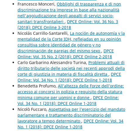
Francesco Monceri,
Obblighi di trasparenza e di non
discriminazione tra imprese in base alla nazionalità
nell'aggiudicazione degli appalti di servizi socio-
sanitari transfrontalieri
,
DPCE Online: Vol. 36 No. 3
(2018): DPCE Online 3-2018
Nicolás Carrillo-Santarelli,
La noción de autonomía y la
mentalidad de la Corte IDH, reflejadas en su opinión
consultiva sobre identidad de género y no
discriminación de parejas del mismo sexo
,
DPCE
Online: Vol. 35 No. 2 (2018): DPCE Online 2-2018
Carlo Garbarino Alessandro Turina,
Problemi attuali di
diritto tributario delle società nei recenti approdi della
corte di giustizia in materia di fiscalità diretta
,
DPCE
Online: Vol. 34 No. 1 (2018): DPCE Online 1-2018
Benedetta Profumo,
All’altezza delle Forze dell’ordine:
accesso ai concorsi in polizia e requisito della statura
minima comune per uomini e donne
,
DPCE Online:
Vol. 34 No. 1 (2018): DPCE Online 1-2018
Nicolò Fuccaro,
Aspettativa per l’esercizio del mandato
parlamentare e trattamento discriminatorio del
lavoratore a tempo determinato
,
DPCE Online: Vol. 34
No. 1 (2018): DPCE Online 1-2018