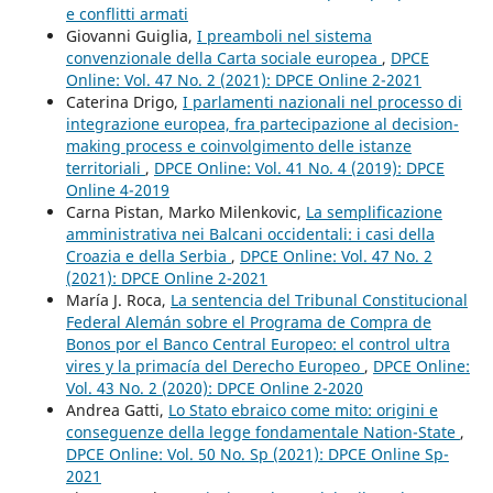
e conflitti armati
Giovanni Guiglia,
I preamboli nel sistema
convenzionale della Carta sociale europea
,
DPCE
Online: Vol. 47 No. 2 (2021): DPCE Online 2-2021
Caterina Drigo,
I parlamenti nazionali nel processo di
integrazione europea, fra partecipazione al decision-
making process e coinvolgimento delle istanze
territoriali
,
DPCE Online: Vol. 41 No. 4 (2019): DPCE
Online 4-2019
Carna Pistan, Marko Milenkovic,
La semplificazione
amministrativa nei Balcani occidentali: i casi della
Croazia e della Serbia
,
DPCE Online: Vol. 47 No. 2
(2021): DPCE Online 2-2021
María J. Roca,
La sentencia del Tribunal Constitucional
Federal Alemán sobre el Programa de Compra de
Bonos por el Banco Central Europeo: el control ultra
vires y la primacía del Derecho Europeo
,
DPCE Online:
Vol. 43 No. 2 (2020): DPCE Online 2-2020
Andrea Gatti,
Lo Stato ebraico come mito: origini e
conseguenze della legge fondamentale Nation-State
,
DPCE Online: Vol. 50 No. Sp (2021): DPCE Online Sp-
2021