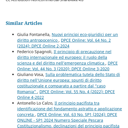
Similar Articles
Giulia Fontanella,
Nuovi principi eco-giuridici per un
diritto antropocenico
,
DPCE Online: Vol. 64 No. 2
(2024): DPCE Online 2-2024
Federico Spagnoli,
Il principio di precauzione nel
diritto internazionale ed europeo: il ruolo della
scienza e del diritto nell’emergenza climatica
,
DPCE
Online: Vol. 44 No. 3 (2020): DPCE Online 3-2020
Giuliano Vosa,
Sulla problematica tutela dello Stato di
diritto nell’Unione europea: spunti di diritto
costituzionale e comparato a partire dal “caso
Romania”
,
DPCE Online: Vol. 55 No. 4 (2022): DPCE
Online 4-2022
Antonello Lo Calzo,
Il principio pacifista tra
identificazione del fondamento astratto e applicazione
concreta
,
DPCE Online: Vol. 63 No. SP1 (2024): DPCE
ONLINE - SP1 2024 Numero Speciale Pescara
Costituzionalismo, declinazioni del principio pacifista