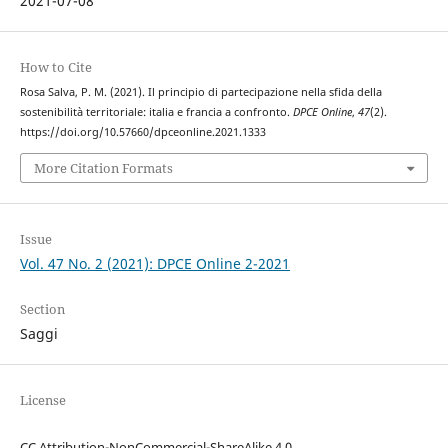
2021-07-08
How to Cite
Rosa Salva, P. M. (2021). Il principio di partecipazione nella sfida della
sostenibilità territoriale: italia e francia a confronto.
DPCE Online
,
47
(2).
https://doi.org/10.57660/dpceonline.2021.1333
More Citation Formats
Issue
Vol. 47 No. 2 (2021): DPCE Online 2-2021
Section
Saggi
License
CC Attribution-NonCommercial-ShareAlike 4.0