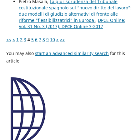
Pietro Masala,
La giurisprudenza del Tribunale
costituzionale spagnolo sul “nuovo diritto del lavoro”:
due modelli di giudizio alternativi di fronte alle
riforme “flessibilizzatrici” in Europa
,
DPCE Online:
Vol. 31 No. 3 (2017): DPCE Online 3-2017
<<
<
1
2
3
4
5
6
7
8
9
10
>
>>
You may also
start an advanced similarity search
for this
article.